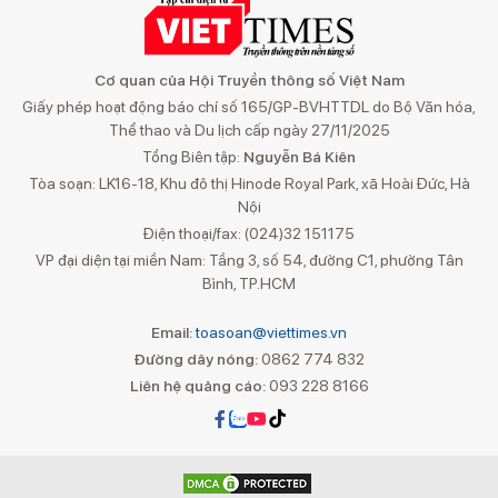
Cơ quan của Hội Truyền thông số Việt Nam
Giấy phép hoạt động báo chí số 165/GP-BVHTTDL do Bộ Văn hóa,
Thể thao và Du lịch cấp ngày 27/11/2025
Tổng Biên tập:
Nguyễn Bá Kiên
Tòa soạn: LK16-18, Khu đô thị Hinode Royal Park, xã Hoài Đức, Hà
Nội
Điện thoại/fax: (024)32 151175
VP đại diện tại miền Nam: Tầng 3, số 54, đường C1, phường Tân
Bình, TP.HCM
Email:
toasoan@viettimes.vn
Đường dây nóng:
0862 774 832
Liên hệ quảng cáo:
093 228 8166