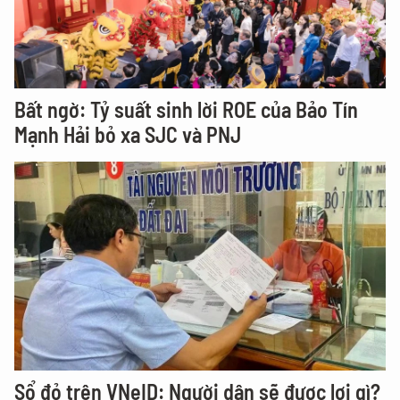
Bất ngờ: Tỷ suất sinh lời ROE của Bảo Tín
Mạnh Hải bỏ xa SJC và PNJ
Sổ đỏ trên VNeID: Người dân sẽ được lợi gì?