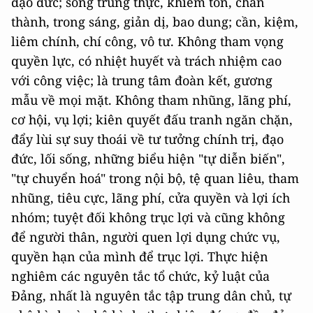
đạo đức; sống trung thực, khiêm tốn, chân
thành, trong sáng, giản dị, bao dung; cần, kiệm,
liêm chính, chí công, vô tư. Không tham vọng
quyền lực, có nhiệt huyết và trách nhiệm cao
với công việc; là trung tâm đoàn kết, gương
mẫu về mọi mặt. Không tham nhũng, lãng phí,
cơ hội, vụ lợi; kiên quyết đấu tranh ngăn chặn,
đẩy lùi sự suy thoái về tư tưởng chính trị, đạo
đức, lối sống, những biểu hiện "tự diễn biến",
"tự chuyển hoá" trong nội bộ, tệ quan liêu, tham
nhũng, tiêu cực, lãng phí, cửa quyền và lợi ích
nhóm; tuyệt đối không trục lợi và cũng không
để người thân, người quen lợi dụng chức vụ,
quyền hạn của mình để trục lợi. Thực hiện
nghiêm các nguyên tắc tổ chức, kỷ luật của
Đảng, nhất là nguyên tắc tập trung dân chủ, tự