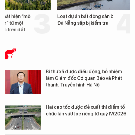
Loạt dự án bất động sản ở
Nga xây dựng hơn 1.
Đà Nẵng sắp bị kiểm tra
km "hành lang chống
UAV" bảo vệ tuyến hậ
cần trên chiến trường
XÃ HỘI
Bí thư xã được điều động, bổ nhiệm
làm Giám đốc Cơ quan Báo và Phát
thanh, Truyền hình Hà Nội
Hai cao tốc được đề xuất thí điểm tổ
chức làn vượt xe riêng từ quý IV/2026