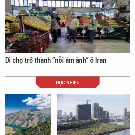
Đi chợ trở thành “nỗi ám ảnh” ở Iran
ĐỌC NHIỀU