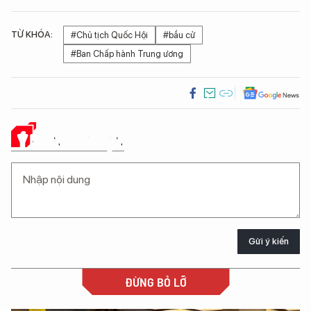
TỪ KHÓA:
#Chủ tịch Quốc Hội
#bầu cử
#Ban Chấp hành Trung ương
Ý KIẾN CỦA BẠN
Gửi ý kiến
ĐỪNG BỎ LỠ