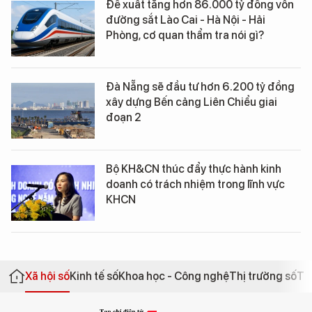
Đề xuất tăng hơn 86.000 tỷ đồng vốn
đường sắt Lào Cai - Hà Nội - Hải
Phòng, cơ quan thẩm tra nói gì?
Đà Nẵng sẽ đầu tư hơn 6.200 tỷ đồng
xây dựng Bến cảng Liên Chiểu giai
đoạn 2
Bộ KH&CN thúc đẩy thực hành kinh
doanh có trách nhiệm trong lĩnh vực
KHCN
Xã hội số
Kinh tế số
Khoa học - Công nghệ
Thị trường số
Th