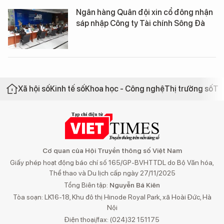
Ngân hàng Quân đội xin cổ đông nhận
sáp nhập Công ty Tài chính Sông Đà
Xã hội số
Kinh tế số
Khoa học - Công nghệ
Thị trường số
Th
Cơ quan của Hội Truyền thông số Việt Nam
Giấy phép hoạt động báo chí số 165/GP-BVHTTDL do Bộ Văn hóa,
Thể thao và Du lịch cấp ngày 27/11/2025
Tổng Biên tập:
Nguyễn Bá Kiên
Tòa soạn: LK16-18, Khu đô thị Hinode Royal Park, xã Hoài Đức, Hà
Nội
Điện thoại/fax: (024)32 151175