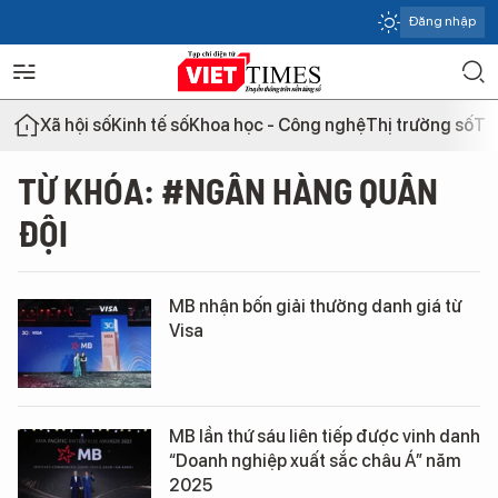
Đăng nhập
Xã hội số
Kinh tế số
Khoa học - Công nghệ
Thị trường số
Th
TỪ KHÓA: #NGÂN HÀNG QUÂN
ĐỘI
MB nhận bốn giải thưởng danh giá từ
Visa
MB lần thứ sáu liên tiếp được vinh danh
“Doanh nghiệp xuất sắc châu Á” năm
2025