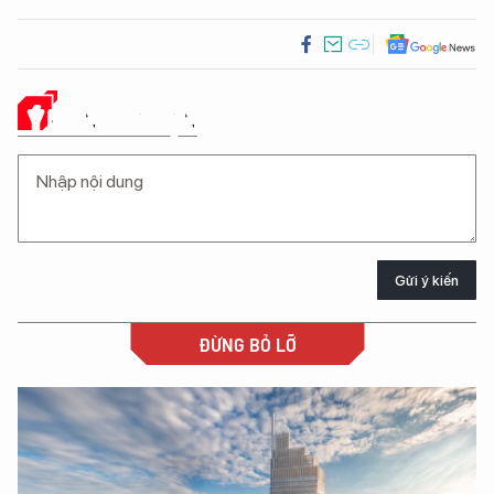
Ý KIẾN CỦA BẠN
Gửi ý kiến
ĐỪNG BỎ LỠ