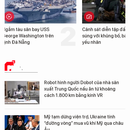
Cảnh sát diễn tập đấu
Hình ảnh đầu tiên về 
súng với khủng bố, bảo vệ
tàu sân bay USS Geo
yếu nhân
Washington vừa đến 
Nẵng
PHÂN TÍCH
Robot hình người Dobot của nhà sản
xuất Trung Quốc nấu ăn từ khoảng
cách 1.800 km bằng kính VR
Mỹ tạm dừng viện trợ, Ukraine tính
“đường vòng” mua vũ khí Mỹ qua châu
Âu