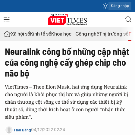
Đăng nhập
Xã hội số
Kinh tế số
Khoa học - Công nghệ
Thị trường số
Th
Neuralink công bố những cập nhật
của công nghệ cấy ghép chip cho
não bộ
VietTimes – Theo Elon Musk, hai ứng dụng Neuralink
cho người là khôi phục thị lực và giúp những người bị
chấn thương cột sống có thể sử dụng các thiết bị kỹ
thuật số, đồng thời kích hoạt ở con người “nhận thức
siêu phàm”.
04/12/2022 02:24
Thái Bằng