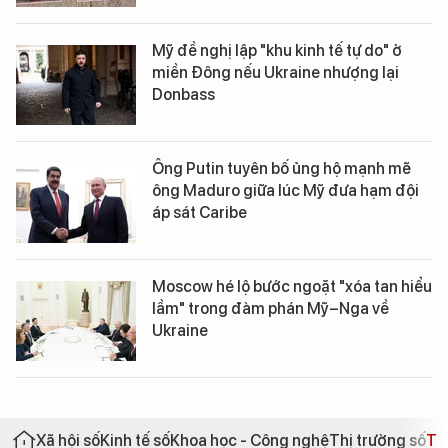
Mỹ đề nghị lập "khu kinh tế tự do" ở
miền Đông nếu Ukraine nhượng lại
Donbass
Ông Putin tuyên bố ủng hộ mạnh mẽ
ông Maduro giữa lúc Mỹ đưa hạm đội
áp sát Caribe
Moscow hé lộ bước ngoặt "xóa tan hiểu
lầm" trong đàm phán Mỹ–Nga về
Ukraine
Xã hội số
Kinh tế số
Khoa học - Công nghệ
Thị trường số
Th