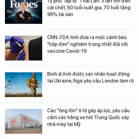
Tỷ phú "lập dị" Thái Lan: 3 lần tìm đến
cái chết, 50 tuổi xuất gia, 70 tuổi tặng
95% tài sản
CNN: FDA tính đưa ra mức cảnh báo
"hộp đen" nghiêm trọng nhất đối với
vaccine Covid-19
Binh sĩ Anh được xác nhận hoạt động
tại Ukraine, Nga yêu cầu London làm rõ
Các "ông lớn" ô tô gây áp lực, yêu cầu
cấm các hãng xe hơi Trung Quốc xây
nhà máy tại Mỹ