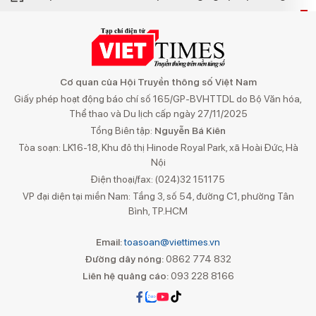
Cơ quan của Hội Truyền thông số Việt Nam
Giấy phép hoạt động báo chí số 165/GP-BVHTTDL do Bộ Văn hóa,
Thể thao và Du lịch cấp ngày 27/11/2025
Tổng Biên tập:
Nguyễn Bá Kiên
Tòa soạn: LK16-18, Khu đô thị Hinode Royal Park, xã Hoài Đức, Hà
Nội
Điện thoại/fax: (024)32 151175
VP đại diện tại miền Nam: Tầng 3, số 54, đường C1, phường Tân
Bình, TP.HCM
Email:
toasoan@viettimes.vn
Đường dây nóng:
0862 774 832
Liên hệ quảng cáo:
093 228 8166