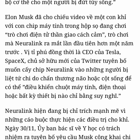
bộ cơ thể cho một người bị đứt tủy sống.”
Elon Musk đã cho chiếu video về một con khỉ
với con chip máy tính trong hộp sọ đang chơi
“trò chơi điện tử thần giao cách cảm”, trò chơi
mà Neuralink ra mắt lần đầu tiên hơn một năm
trước . Vị tỉ phú đồng thời là CEO của Tesla,
SpaceX, chủ sở hữu mới của Twitter tuyên bố
muốn cấy chip Neuralink vào những người bị
liệt tứ chi do chấn thương não hoặc cột sống để
có thể ”điều khiển chuột máy tính, điện thoại
hoặc bất kỳ thiết bị nào chỉ bằng suy nghĩ.”
Neuralink hiện đang bị chỉ trích mạnh mẽ vì
những cáo buộc thực hiện các điều trị cho khỉ.
Ngày 30/11, Ủy ban bác sĩ về Y học có trách
nhiệm ra tuyên bố yêu cầu Musk công khai chi