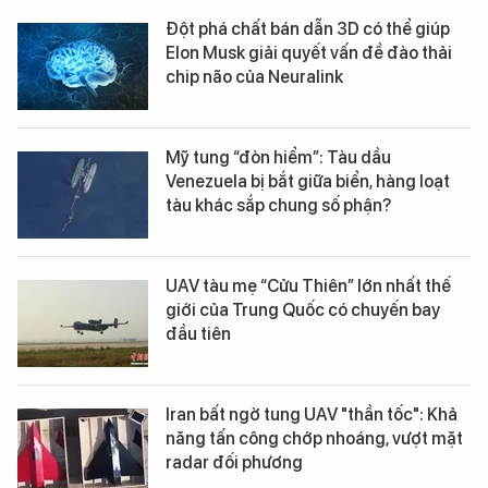
Đột phá chất bán dẫn 3D có thể giúp
Elon Musk giải quyết vấn đề đào thải
chip não của Neuralink
Mỹ tung “đòn hiểm”: Tàu dầu
Venezuela bị bắt giữa biển, hàng loạt
tàu khác sắp chung số phận?
UAV tàu mẹ “Cửu Thiên” lớn nhất thế
giới của Trung Quốc có chuyến bay
đầu tiên
Iran bất ngờ tung UAV "thần tốc": Khả
năng tấn công chớp nhoáng, vượt mặt
radar đối phương