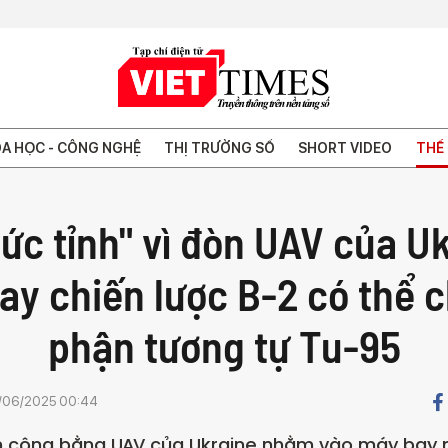
A HỌC - CÔNG NGHỆ
THỊ TRƯỜNG SỐ
SHORT VIDEO
THẾ 
ức tỉnh" vì đòn UAV của U
ay chiến lược B-2 có thể c
phận tương tự Tu-95
/06/2025 00:44
n công bằng UAV của Ukraine nhằm vào máy bay