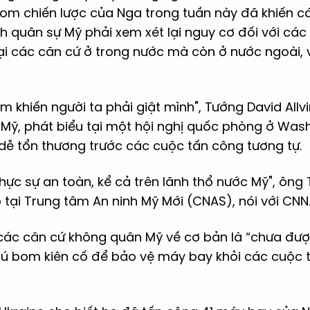
m chiến lược của Nga trong tuần này đã khiến cá
h quân sự Mỹ phải xem xét lại nguy cơ đối với các
ại các căn cứ ở trong nước mà còn ở nước ngoài, v
ểm khiến người ta phải giật mình", Tướng David All
Mỹ, phát biểu tại một hội nghị quốc phòng ở Was
dễ tổn thương trước các cuộc tấn công tương tự.
hực sự an toàn, kể cả trên lãnh thổ nước Mỹ", ôn
tại Trung tâm An ninh Mỹ Mới (CNAS), nói với CNN
các căn cứ không quân Mỹ về cơ bản là “chưa được 
ú bom kiên cố để bảo vệ máy bay khỏi các cuộc 