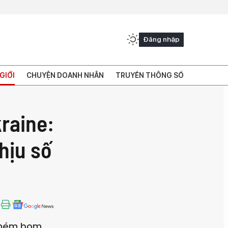
Đăng nhập
GIỚI
CHUYỆN DOANH NHÂN
TRUYỀN THÔNG SỐ
kraine:
hịu số
 ném bom