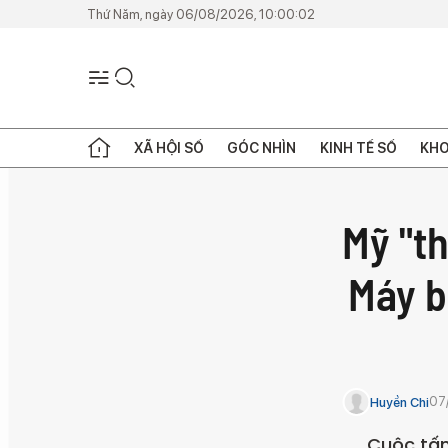
Thứ Năm, ngày 06/08/2026, 10:00:02
XÃ HỘI SỐ
GÓC NHÌN
KINH TẾ SỐ
KHO
Mỹ "th
Máy b
07
Huyền Chi
Cuộc tấ