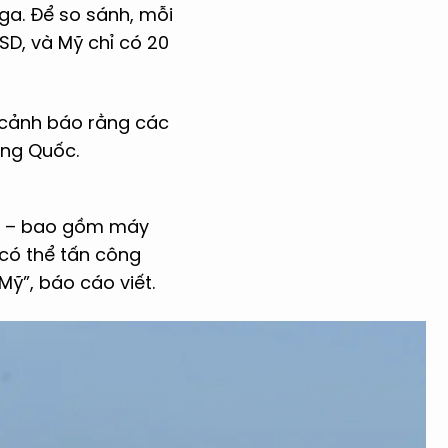
Nga. Để so sánh, mỗi
D, và Mỹ chỉ có 20
 cảnh báo rằng các
ung Quốc.
A) – bao gồm máy
có thể tấn công
Mỹ”, báo cáo viết.