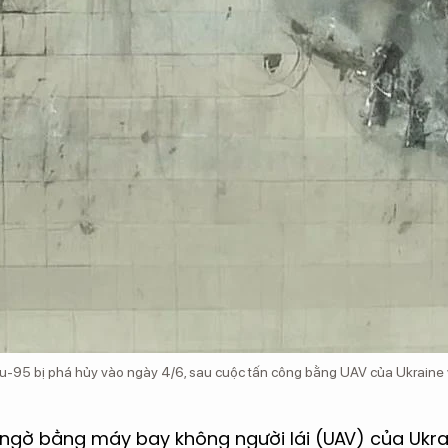
Tu-95 bị phá hủy vào ngày 4/6, sau cuộc tấn công bằng UAV của Ukrain
ngờ bằng máy bay không người lái (UAV) của Ukr