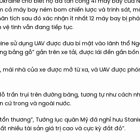
 Ukraine cho biết họ đã tấn công 41 máy bay của
m cả máy bay ném bom chiến lược và trinh sát, mộ
Phân tích sau đó xác nhận ít nhất 12 máy bay bị phá
 vệ tinh vẫn đang tiếp tục.
aine sử dụng UAV được đưa bí mật vào lãnh thổ Ng
ộng bằng gỗ” gắn trên xe tải, được lái đến gần bố
u, mái nhà của xe được mở từ xa, và UAV được phón
 trần trụi trên đường băng, tương tự như cách n
ăn cứ trong và ngoài nước.
 tổn thương”, Tướng lục quân Mỹ đã nghỉ hưu Stan
ất nhiều tài sản giá trị cao và cực kỳ đắt đỏ”.