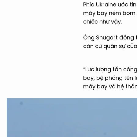
Phía Ukraine ước tí
máy bay ném bom tà
chiếc như vậy.
Ông Shugart đồng t
căn cứ quân sự của 
“Lực lượng tấn cô
bay, bệ phóng tên 
máy bay và hệ thống