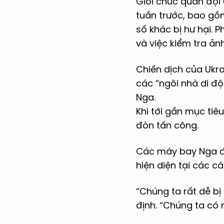
Giới chức quân đội
tuần trước, bao gồ
số khác bị hư hại. 
và việc kiểm tra ảnh
Chiến dịch của Ukr
các “ngôi nhà di đ
Nga.
Khi tới gần mục tiê
đòn tấn công.
Các máy bay Nga đỗ
hiện diện tại các c
“Chúng ta rất dễ bị
định. “Chúng ta có r