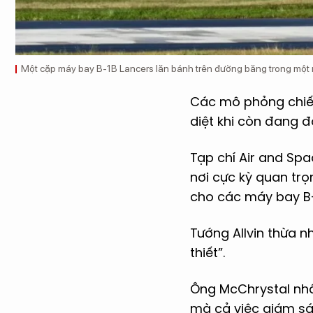
Một cặp máy bay B-1B Lancers lăn bánh trên đường băng trong một 
Các mô phỏng chiến
diệt khi còn đang đ
Tạp chí Air and Sp
nơi cực kỳ quan trọ
cho các máy bay B-
Tướng Allvin thừa n
thiết”.
Ông McChrystal nh
mà cả việc giám sá