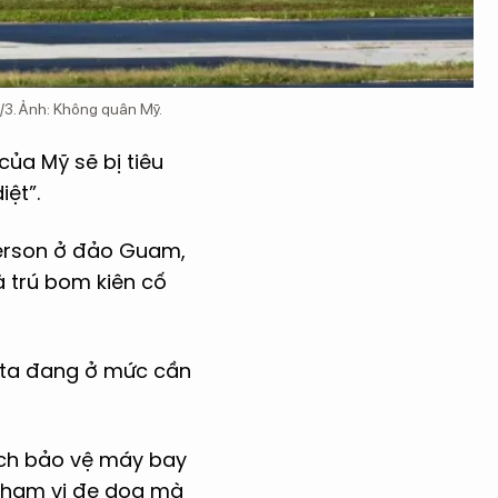
/3. Ảnh: Không quân Mỹ.
ủa Mỹ sẽ bị tiêu
iệt”.
derson ở đảo Guam,
à trú bom kiên cố
ng ta đang ở mức cần
ch bảo vệ máy bay
 phạm vi đe dọa mà