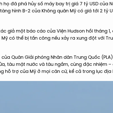
nh họ đã phá hủy số máy bay trị giá 7 tỷ USD của 
ng hình B-2 của Không quân Mỹ có giá tới 2 tỷ US
ác giả một báo cáo của Viện Hudson hồi tháng 1,
Mỹ có thể bị tấn công nếu xảy ra xung đột với Tr
ng của Quân Giải phóng Nhân dân Trung Quốc (PL
lửa, tàu mặt nước và tàu ngầm, cùng đặc nhiệm – 
 hỗ trợ của Mỹ ở mọi căn cứ, kể cả trong lục địa 