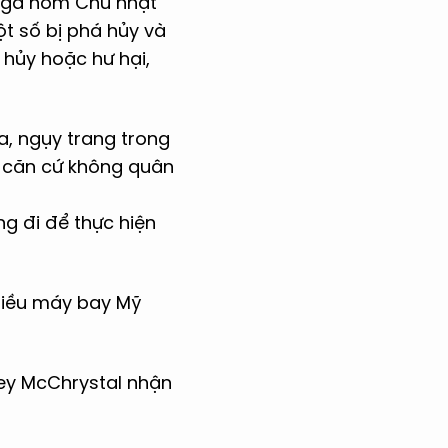
 Nga hôm Chủ nhật
t số bị phá hủy và
 hủy hoặc hư hại,
a, ngụy trang trong
n căn cứ không quân
g đi để thực hiện
hiều máy bay Mỹ
ley McChrystal nhận