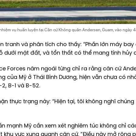
nhiệm vụ huấn luyện tại Căn cứ Không quân Andersen, Guam, vào ngày 4
 tranh và phân tích cho thấy: “Phần lớn máy bay c
ỗ dưới mặt đất, và tổn thất có thể mang tính hủy d
ace Forces năm ngoái từng chỉ ra rằng căn cứ An
ng của Mỹ ở Thái Bình Dương, hiện vẫn chưa có nh
2, B-1 và B-52.
hận thực trạng này: “Hiện tại, tôi không nghĩ chú
ấn mạnh Mỹ cần xem xét nghiêm túc không chỉ cá
t khu vực xung quanh căn cứ. “Điều này mở rộng