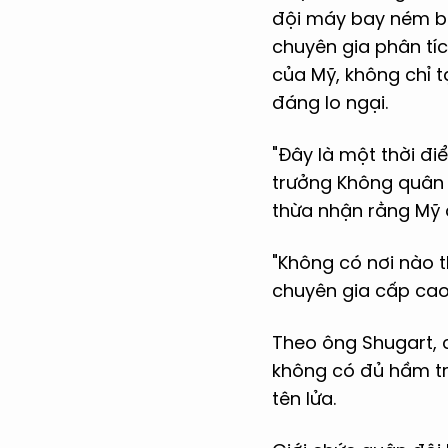
đội máy bay ném bo
chuyên gia phân tíc
của Mỹ, không chỉ t
đáng lo ngại.
"Đây là một thời đi
trưởng Không quân 
thừa nhận rằng Mỹ 
"Không có nơi nào t
chuyên gia cấp cao 
Theo ông Shugart, 
không có đủ hầm tr
tên lửa.