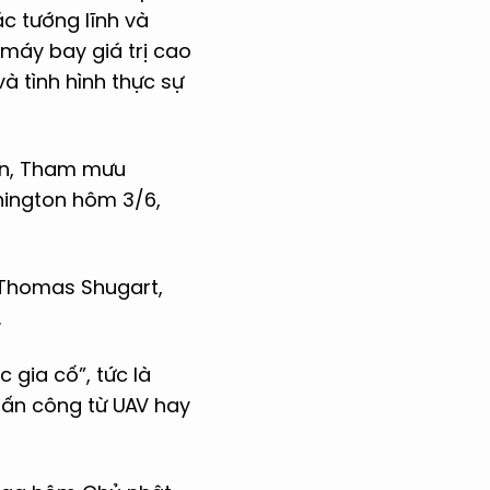
c tướng lĩnh và
 máy bay giá trị cao
à tình hình thực sự
vin, Tham mưu
hington hôm 3/6,
g Thomas Shugart,
.
gia cố”, tức là
tấn công từ UAV hay