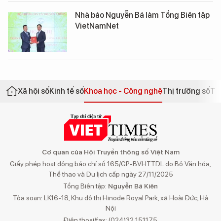
Nhà báo Nguyễn Bá làm Tổng Biên tập
VietNamNet
Xã hội số
Kinh tế số
Khoa học - Công nghệ
Thị trường số
Th
Cơ quan của Hội Truyền thông số Việt Nam
Giấy phép hoạt động báo chí số 165/GP-BVHTTDL do Bộ Văn hóa,
Thể thao và Du lịch cấp ngày 27/11/2025
Tổng Biên tập:
Nguyễn Bá Kiên
Tòa soạn: LK16-18, Khu đô thị Hinode Royal Park, xã Hoài Đức, Hà
Nội
Điện thoại/fax: (024)32 151175