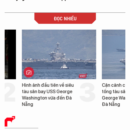
ĐỌC NHIỀU
Hình ảnh đầu tiên về siêu
Cận cảnh chiến hạm 
tàu sân bay USS George
tống tàu sân bay USS
Washington vừa đến Đà
George Washington 
Nẵng
Đà Nẵng
BÁO CHÍ SỐ