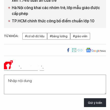
xén 1.746 suất ăn của trẻ
Hà Nội công khai các nhóm trẻ, lớp mẫu giáo được
cấp phép
TP.HCM chính thức công bố điểm chuẩn lớp 10
TỪ KHÓA:
#cơ sở dữ liệu
#bảng lương
#giáo viên
Ý KIẾN CỦA BẠN
Gửi ý kiến