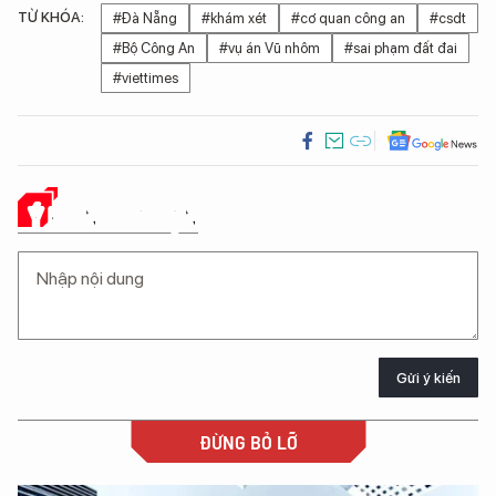
TỪ KHÓA:
#Đà Nẵng
#khám xét
#cơ quan công an
#csdt
#Bộ Công An
#vụ án Vũ nhôm
#sai phạm đất đai
#viettimes
Ý KIẾN CỦA BẠN
Gửi ý kiến
ĐỪNG BỎ LỠ