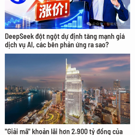
DeepSeek đột ngột dự định tăng mạnh giá
dịch vụ AI, các bên phản ứng ra sao?
"Giải mã" khoản lãi hơn 2.900 tỷ đồng của