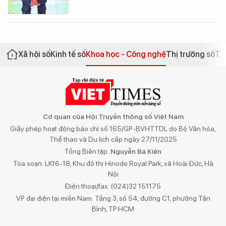
Xã hội số
Kinh tế số
Khoa học - Công nghệ
Thị trường số
Th
Cơ quan của Hội Truyền thông số Việt Nam
Giấy phép hoạt động báo chí số 165/GP-BVHTTDL do Bộ Văn hóa,
Thể thao và Du lịch cấp ngày 27/11/2025
Tổng Biên tập:
Nguyễn Bá Kiên
Tòa soạn: LK16-18, Khu đô thị Hinode Royal Park, xã Hoài Đức, Hà
Nội
Điện thoại/fax: (024)32 151175
VP đại diện tại miền Nam: Tầng 3, số 54, đường C1, phường Tân
Bình, TP.HCM