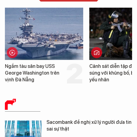
ân bay USS
Cảnh sát diễn tập đấu
hington trên
súng với khủng bố, bảo vệ
ng
yếu nhân
BÁO CHÍ SỐ
Sacombank đề nghị xử lý người đưa tin
sai sự thật