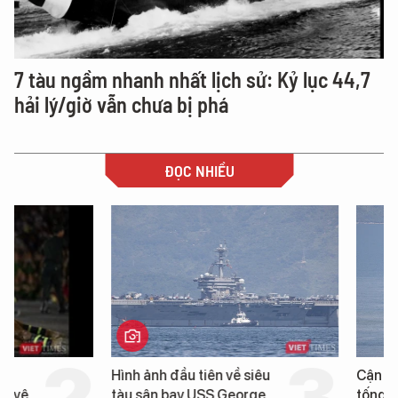
7 tàu ngầm nhanh nhất lịch sử: Kỷ lục 44,7
hải lý/giờ vẫn chưa bị phá
ĐỌC NHIỀU
Hình ảnh đầu tiên về siêu
Cận cảnh chiến hạm 
tàu sân bay USS George
tống tàu sân bay USS