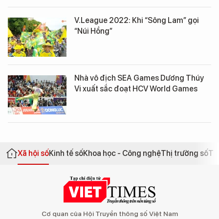
V.League 2022: Khi “Sông Lam” gọi
“Núi Hồng”
Nhà vô địch SEA Games Dương Thúy
Vi xuất sắc đoạt HCV World Games
Xã hội số
Kinh tế số
Khoa học - Công nghệ
Thị trường số
Th
Cơ quan của Hội Truyền thông số Việt Nam