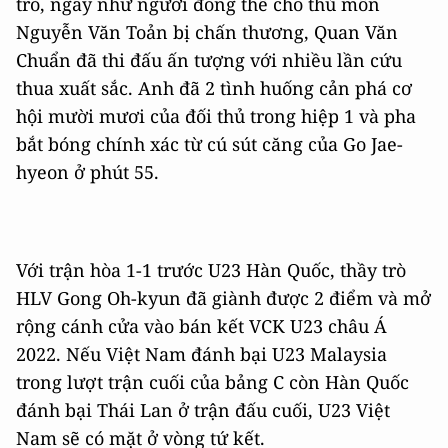
trò, ngay như người đóng thế cho thủ môn
Nguyễn Văn Toản bị chấn thương, Quan Văn
Chuẩn đã thi đấu ấn tượng với nhiều lần cứu
thua xuất sắc. Anh đã 2 tình huống cản phá cơ
hội mười mươi của đối thủ trong hiệp 1 và pha
bắt bóng chính xác từ cú sút căng của Go Jae-
hyeon ở phút 55.
Với trận hòa 1-1 trước U23 Hàn Quốc, thầy trò
HLV Gong Oh-kyun đã giành được 2 điểm và mở
rộng cánh cửa vào bán kết VCK U23 châu Á
2022. Nếu Việt Nam đánh bại U23 Malaysia
trong lượt trận cuối của bảng C còn Hàn Quốc
đánh bại Thái Lan ở trận đấu cuối, U23 Việt
Nam sẽ có mặt ở vòng tứ kết.