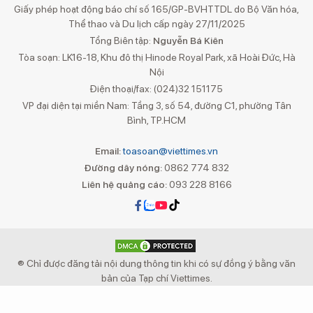
Giấy phép hoạt động báo chí số 165/GP-BVHTTDL do Bộ Văn hóa,
Thể thao và Du lịch cấp ngày 27/11/2025
Tổng Biên tập:
Nguyễn Bá Kiên
Tòa soạn: LK16-18, Khu đô thị Hinode Royal Park, xã Hoài Đức, Hà
Nội
Điện thoại/fax: (024)32 151175
VP đại diện tại miền Nam: Tầng 3, số 54, đường C1, phường Tân
Bình, TP.HCM
Email:
toasoan@viettimes.vn
Đường dây nóng:
0862 774 832
Liên hệ quảng cáo:
093 228 8166
® Chỉ được đăng tải nội dung thông tin khi có sự đồng ý bằng văn
bản của Tạp chí Viettimes.