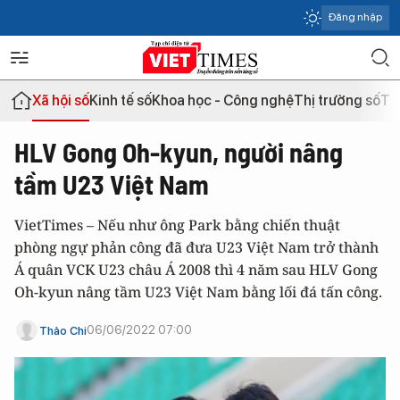
Đăng nhập
Xã hội số
Kinh tế số
Khoa học - Công nghệ
Thị trường số
Th
HLV Gong Oh-kyun, người nâng
tầm U23 Việt Nam
VietTimes – Nếu như ông Park bằng chiến thuật
phòng ngự phản công đã đưa U23 Việt Nam trở thành
Á quân VCK U23 châu Á 2008 thì 4 năm sau HLV Gong
Oh-kyun nâng tầm U23 Việt Nam bằng lối đá tấn công.
06/06/2022 07:00
Thảo Chi