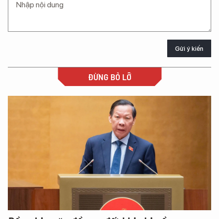
Gửi ý kiến
ĐỪNG BỎ LỠ