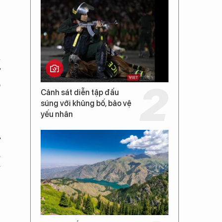
á
ở
ồ
Cảnh sát diễn tập đấu
súng với khủng bố, bảo vệ
yếu nhân
,
ờ
i
g