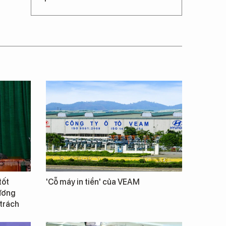
tốt
'Cỗ máy in tiền' của VEAM
Vương
 trách