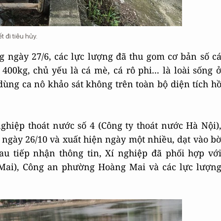
 đi tiêu hủy.
 ngày 27/6, các lực lượng đã thu gom cơ bản số c
00kg, chủ yếu là cá mè, cá rô phi... là loài sống 
ùng ca nô khảo sát không trên toàn bộ diện tích h
hiệp thoát nước số 4 (Công ty thoát nước Hà Nội)
 ngày 26/10 và xuất hiện ngày một nhiều, dạt vào b
au tiếp nhận thông tin, Xí nghiệp đã phối hợp vớ
ai), Công an phường Hoàng Mai và các lực lượn