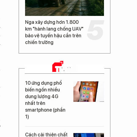
n
Nga xây dựng hơn 1.800
u
km "hành lang chống UAV"
i
bảo vệ tuyến hậu cần trên
h
chiến trường
TIN MỚI
à
,
10 ứng dụng phổ
i
biến ngốn nhiều
n
dung lượng 4G
nhất trên
smartphone (phần
1)
n
ờ
Cách cải thiện chất