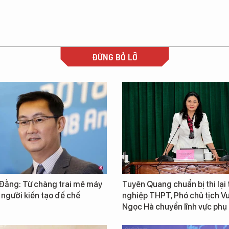
ĐỪNG BỎ LỠ
Đằng: Từ chàng trai mê máy
Tuyên Quang chuẩn bị thi lại 
 người kiến tạo đế chế
nghiệp THPT, Phó chủ tịch 
Ngọc Hà chuyển lĩnh vực phụ