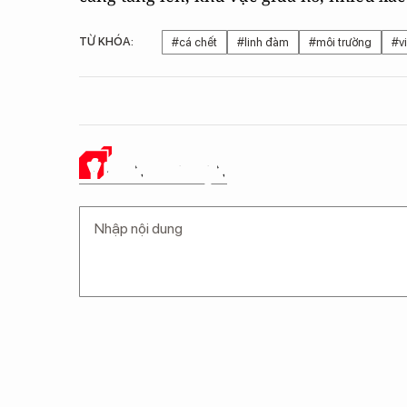
TỪ KHÓA:
#cá chết
#linh đàm
#môi trường
#v
Ý KIẾN CỦA BẠN