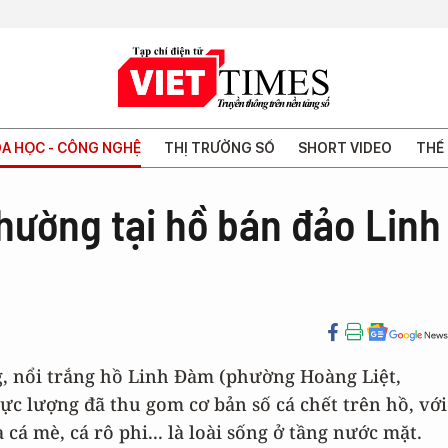
A HỌC - CÔNG NGHỆ
THỊ TRƯỜNG SỐ
SHORT VIDEO
THẾ 
thường tại hồ bán đảo Linh
ng, nổi trắng hồ Linh Đàm (phường Hoàng Liệt,
lực lượng đã thu gom cơ bản số cá chết trên hồ, với
á mè, cá rô phi... là loài sống ở tầng nước mặt.