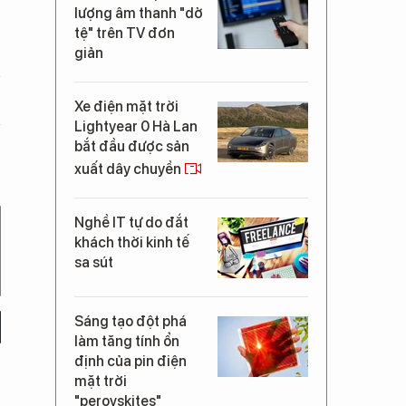
lượng âm thanh "dở
tệ" trên TV đơn
giản
Xe điện mặt trời
Lightyear 0 Hà Lan
bắt đầu được sản
xuất dây chuyền
Nghề IT tự do đắt
khách thời kinh tế
sa sút
Sáng tạo đột phá
làm tăng tính ổn
định của pin điện
mặt trời
"perovskites"