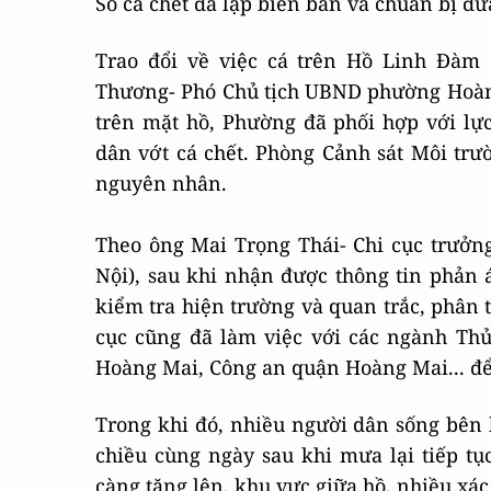
Số cá chết đã lập biên bản và chuẩn bị đưa
Trao đổi về việc cá trên Hồ Linh Đàm 
Thương- Phó Chủ tịch UBND phường Hoàng 
trên mặt hồ, Phường đã phối hợp với lự
dân vớt cá chết. Phòng Cảnh sát Môi tr
nguyên nhân.
Theo ông Mai Trọng Thái- Chi cục trưở
Nội), sau khi nhận được thông tin phản 
kiểm tra hiện trường và quan trắc, phân t
cục cũng đã làm việc với các ngành T
Hoàng Mai, Công an quận Hoàng Mai... để
Trong khi đó, nhiều người dân sống bên h
chiều cùng ngày sau khi mưa lại tiếp tục
càng tăng lên, khu vực giữa hồ, nhiều xác 