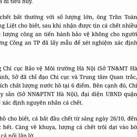
 đi tiêu hủy.
chết bất thường với số lượng lớn, ông Trần Toà
Liệt cho biết, sau khi nhận được tin cá chết nhiề
c lượng công an tiến hành bảo vệ không cho ngườ
ường Công an TP đã lấy mẫu để xét nghiệm xác địn
ng Chi cục Bảo vệ Môi trường Hà Nội (Sở TN&MT H
ánh, Sở đã chỉ đạo Chi cục và Trung tâm Quan trắc
ích chất lượng nước hồ tại 6 điểm. Bên cạnh đó, Ch
hủy sản (Sở NN&PTNT Hà Nội), đại diện UBND quậ
 xác định nguyên nhân cá chết.
ồ cho biết, cá bắt đầu chết từ sáng ngày 26/10, đế
 hết. Càng về khuya, lượng cá chết trôi dạt vào b
cá nổi lập lờ.