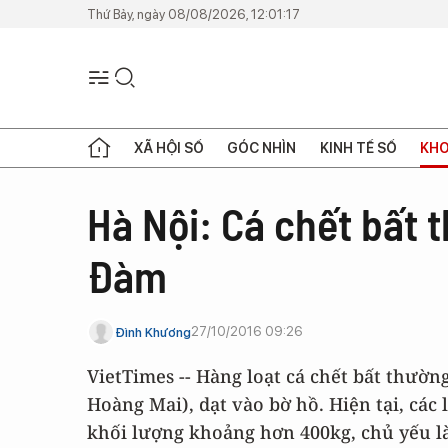
Thứ Bảy, ngày 08/08/2026, 12:01:17
XÃ HỘI SỐ
GÓC NHÌN
KINH TẾ SỐ
KHO
Hà Nội: Cá chết bất 
Đàm
27/10/2016 09:26
Đình Khương
VietTimes -- Hàng loạt cá chết bất thườ
Hoàng Mai), dạt vào bờ hồ. Hiện tại, các 
khối lượng khoảng hơn 400kg, chủ yếu là c