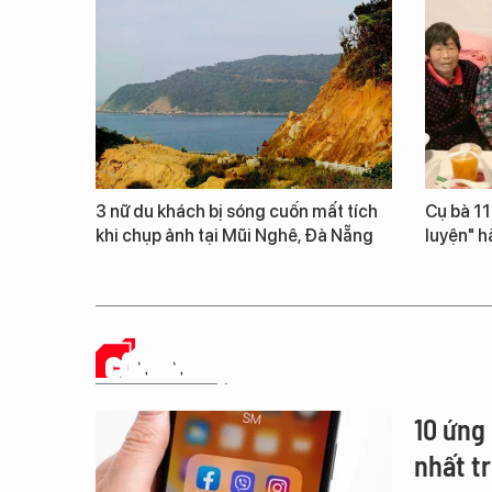
3 nữ du khách bị sóng cuốn mất tích
Cụ bà 111
khi chụp ảnh tại Mũi Nghê, Đà Nẵng
luyện" h
CÔNG NGHỆ
10 ứng
nhất t