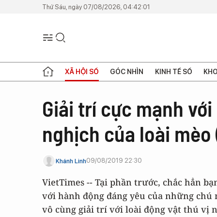
Thứ Sáu, ngày 07/08/2026, 04:42:01
XÃ HỘI SỐ
GÓC NHÌN
KINH TẾ SỐ
KHO
Giải trí cực mạnh vớ
nghịch của loài mèo 
09/08/2019 22:30
Khánh Linh
VietTimes -- Tại phần trước, chắc hẳn 
với hành động đáng yêu của những chú 
vô cùng giải trí với loài động vật thú vị n