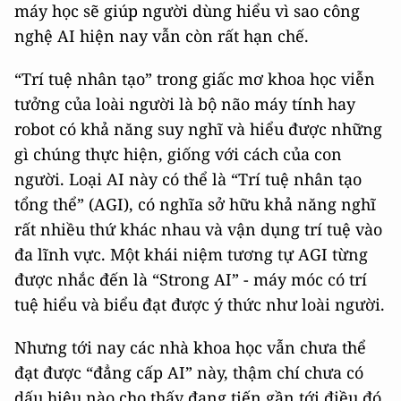
máy học sẽ giúp người dùng hiểu vì sao công
nghệ AI hiện nay vẫn còn rất hạn chế.
“Trí tuệ nhân tạo” trong giấc mơ khoa học viễn
tưởng của loài người là bộ não máy tính hay
robot có khả năng suy nghĩ và hiểu được những
gì chúng thực hiện, giống với cách của con
người. Loại AI này có thể là “Trí tuệ nhân tạo
tổng thể” (AGI), có nghĩa sở hữu khả năng nghĩ
rất nhiều thứ khác nhau và vận dụng trí tuệ vào
đa lĩnh vực. Một khái niệm tương tự AGI từng
được nhắc đến là “Strong AI” - máy móc có trí
tuệ hiểu và biểu đạt được ý thức như loài người.
Nhưng tới nay các nhà khoa học vẫn chưa thể
đạt được “đẳng cấp AI” này, thậm chí chưa có
dấu hiệu nào cho thấy đang tiến gần tới điều đó.