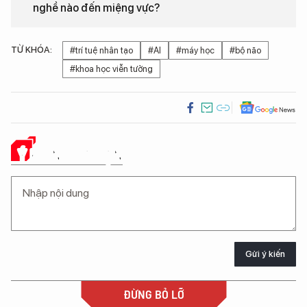
nghề nào đến miệng vực?
TỪ KHÓA:
#trí tuệ nhân tạo
#AI
#máy học
#bộ não
#khoa học viễn tưởng
Ý KIẾN CỦA BẠN
Gửi ý kiến
ĐỪNG BỎ LỠ