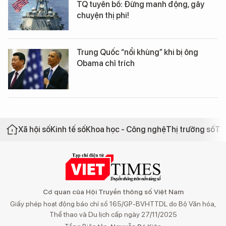
TQ tuyên bố: Đừng manh động, gây
chuyện thị phi!
Trung Quốc “nổi khùng” khi bị ông
Obama chỉ trích
Xã hội số
Kinh tế số
Khoa học - Công nghệ
Thị trường số
Th
Cơ quan của Hội Truyền thông số Việt Nam
Giấy phép hoạt động báo chí số 165/GP-BVHTTDL do Bộ Văn hóa,
Thể thao và Du lịch cấp ngày 27/11/2025