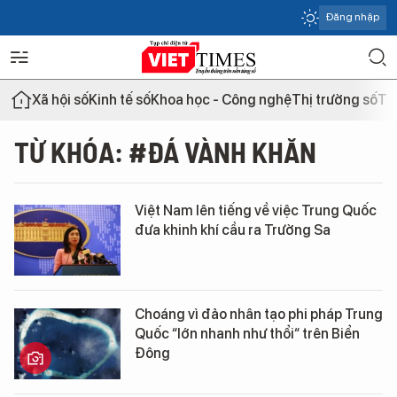
Đăng nhập
Xã hội số
Kinh tế số
Khoa học - Công nghệ
Thị trường số
Th
TỪ KHÓA: #ĐÁ VÀNH KHĂN
Việt Nam lên tiếng về việc Trung Quốc
đưa khinh khí cầu ra Trường Sa
Choáng vì đảo nhân tạo phi pháp Trung
Quốc “lớn nhanh như thổi“ trên Biển
Đông