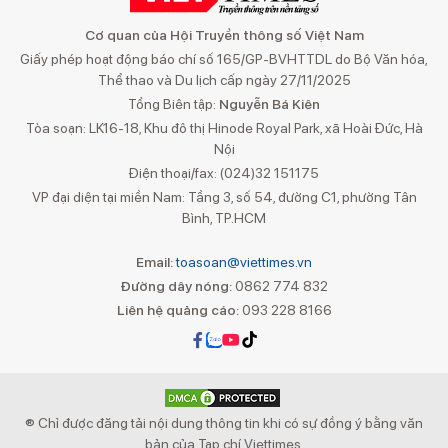
Cơ quan của Hội Truyền thông số Việt Nam
Giấy phép hoạt động báo chí số 165/GP-BVHTTDL do Bộ Văn hóa,
Thể thao và Du lịch cấp ngày 27/11/2025
Tổng Biên tập:
Nguyễn Bá Kiên
Tòa soạn: LK16-18, Khu đô thị Hinode Royal Park, xã Hoài Đức, Hà
Nội
Điện thoại/fax: (024)32 151175
VP đại diện tại miền Nam: Tầng 3, số 54, đường C1, phường Tân
Bình, TP.HCM
Email:
toasoan@viettimes.vn
Đường dây nóng:
0862 774 832
Liên hệ quảng cáo:
093 228 8166
® Chỉ được đăng tải nội dung thông tin khi có sự đồng ý bằng văn
bản của Tạp chí Viettimes.