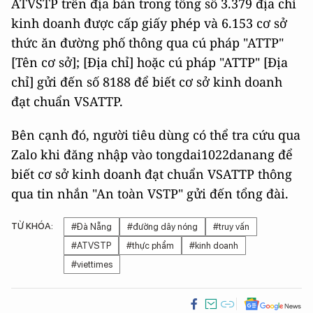
ATVSTP trên địa bàn trong tổng số 3.379 địa chỉ
kinh doanh được cấp giấy phép và 6.153 cơ sở
thức ăn đường phố thông qua cú pháp "ATTP"
[Tên cơ sở]; [Địa chỉ] hoặc cú pháp "ATTP" [Địa
chỉ] gửi đến số 8188 để biết cơ sở kinh doanh
đạt chuẩn VSATTP.
Bên cạnh đó, người tiêu dùng có thể tra cứu qua
Zalo khi đăng nhập vào tongdai1022danang để
biết cơ sở kinh doanh đạt chuẩn VSATTP thông
qua tin nhắn "An toàn VSTP" gửi đến tổng đài.
TỪ KHÓA:
#Đà Nẵng
#đường dây nóng
#truy vấn
#ATVSTP
#thực phẩm
#kinh doanh
#viettimes