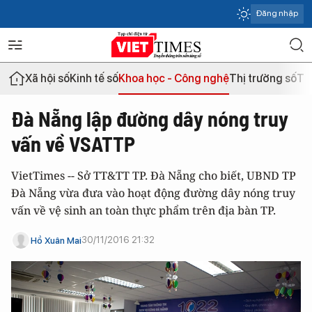
Đăng nhập
Xã hội số
Kinh tế số
Khoa học - Công nghệ
Thị trường số
Th
Đà Nẵng lập đường dây nóng truy
vấn về VSATTP
VietTimes -- Sở TT&TT TP. Đà Nẵng cho biết, UBND TP
Đà Nẵng vừa đưa vào hoạt động đường dây nóng truy
vấn về vệ sinh an toàn thực phẩm trên địa bàn TP.
30/11/2016 21:32
Hồ Xuân Mai