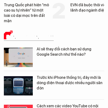
hát hiện “mỏ
EVN đã buộc thôi việc 3
ên” từ một
lãnh đạo ngành điện
ọc trên đất
ĐÁNH GIÁ SẢN PHẨM
AI sẽ thay đổi cách bạn sử dụng
Google Search như thế nào?
Trước khi iPhone thống trị, đây mới là
dòng điện thoại được nhiều người săn
đón
Cách xem các video YouTube có nội