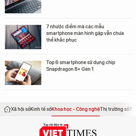
7 nhược điểm mà các mẫu
smartphone màn hình gập vẫn chưa
thể khắc phục
Top 6 smartphone sử dụng chip
Snapdragon 8+ Gen 1
Xã hội số
Kinh tế số
Khoa học - Công nghệ
Thị trường số
Th