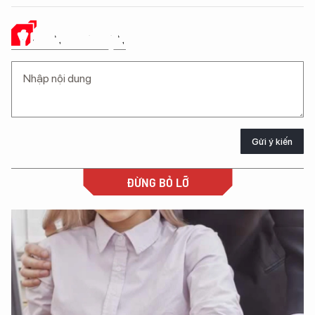
Ý KIẾN CỦA BẠN
Gửi ý kiến
ĐỪNG BỎ LỠ