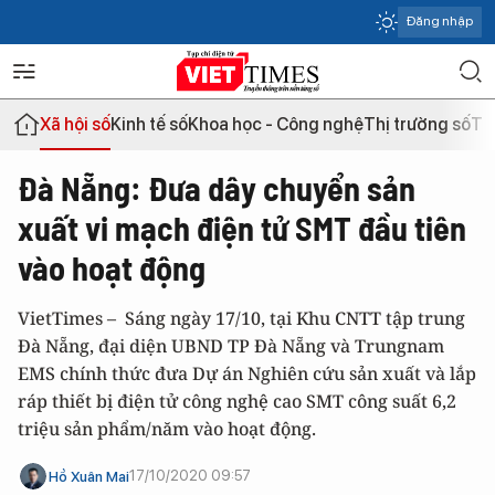
Đăng nhập
Xã hội số
Kinh tế số
Khoa học - Công nghệ
Thị trường số
Th
Đà Nẵng: Đưa dây chuyển sản
xuất vi mạch điện tử SMT đầu tiên
vào hoạt động
VietTimes – Sáng ngày 17/10, tại Khu CNTT tập trung
Đà Nẵng, đại diện UBND TP Đà Nẵng và Trungnam
EMS chính thức đưa Dự án Nghiên cứu sản xuất và lắp
ráp thiết bị điện tử công nghệ cao SMT công suất 6,2
triệu sản phẩm/năm vào hoạt động.
17/10/2020 09:57
Hồ Xuân Mai