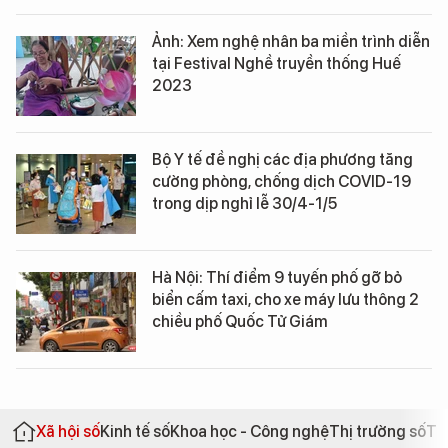
Ảnh: Xem nghệ nhân ba miền trình diễn
tại Festival Nghề truyền thống Huế
2023
Bộ Y tế đề nghị các địa phương tăng
cường phòng, chống dịch COVID-19
trong dịp nghỉ lễ 30/4-1/5
Hà Nội: Thí điểm 9 tuyến phố gỡ bỏ
biển cấm taxi, cho xe máy lưu thông 2
chiều phố Quốc Tử Giám
Xã hội số
Kinh tế số
Khoa học - Công nghệ
Thị trường số
Th