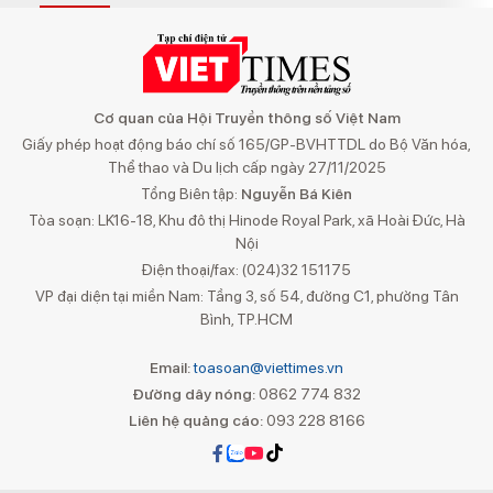
Cơ quan của Hội Truyền thông số Việt Nam
Giấy phép hoạt động báo chí số 165/GP-BVHTTDL do Bộ Văn hóa,
Thể thao và Du lịch cấp ngày 27/11/2025
Tổng Biên tập:
Nguyễn Bá Kiên
Tòa soạn: LK16-18, Khu đô thị Hinode Royal Park, xã Hoài Đức, Hà
Nội
Điện thoại/fax: (024)32 151175
VP đại diện tại miền Nam: Tầng 3, số 54, đường C1, phường Tân
Bình, TP.HCM
Email:
toasoan@viettimes.vn
Đường dây nóng:
0862 774 832
Liên hệ quảng cáo:
093 228 8166