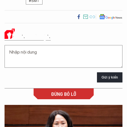
#SMT
Ý KIẾN CỦA BẠN
Gửi ý kiến
ĐỪNG BỎ LỠ