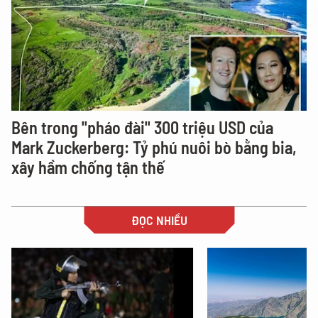
Bên trong "pháo đài" 300 triệu USD của
Mark Zuckerberg: Tỷ phú nuôi bò bằng bia,
xây hầm chống tận thế
ĐỌC NHIỀU