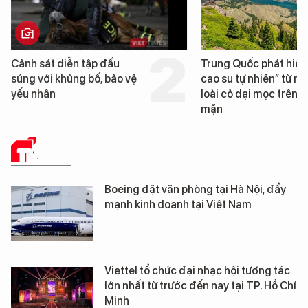
Trung Quốc phát hiện “mỏ
Loạt dự án bất động 
cao su tự nhiên” từ một
Đà Nẵng sắp bị kiểm t
loài cỏ dại mọc trên đất
mặn
TIN TỨC
Boeing đặt văn phòng tại Hà Nội, đẩy
mạnh kinh doanh tại Việt Nam
Viettel tổ chức đại nhạc hội tương tác
lớn nhất từ trước đến nay tại TP. Hồ Chí
Minh