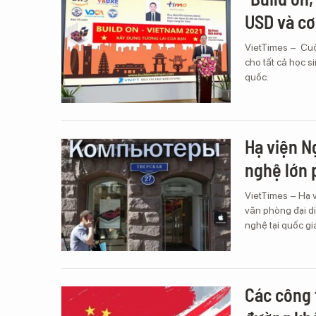
USD và cơ
VietTimes – Cuộ
cho tất cả học s
quốc.
Hạ viện N
nghệ lớn 
VietTimes – Hạ 
văn phòng đại di
nghệ tại quốc gi
Các công 