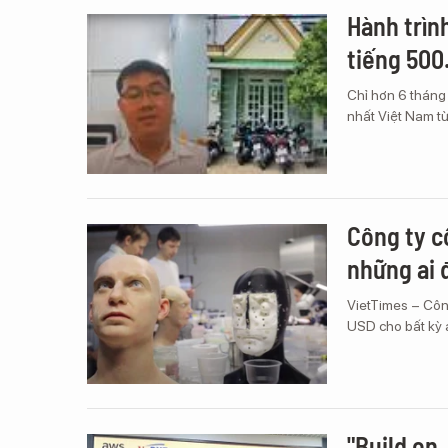
Hành trìn
tiếng 500
Chỉ hơn 6 tháng
nhất Việt Nam từ
Công ty c
những ai 
VietTimes – Côn
USD cho bất kỳ 
"Build on