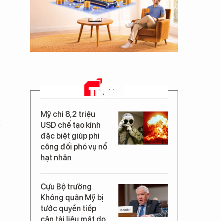
TIN MỚI
Mỹ chi 8,2 triệu
USD chế tạo kính
đặc biệt giúp phi
công đối phó vụ nổ
hạt nhân
Cựu Bộ trưởng
Không quân Mỹ bị
tước quyền tiếp
cận tài liệu mật do