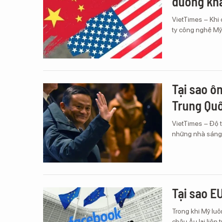
đường khá
VietTimes – Khi
ty công nghệ Mỹ 
Tại sao ô
Trung Quố
VietTimes – Độ 
những nhà sáng l
Tại sao E
Trong khi Mỹ luô
châu Âu lại liê