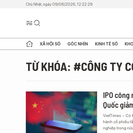
Chủ Nhật, ngày 09/08/2026, 12:22:29
XÃ HỘI SỐ
GÓC NHÌN
KINH TẾ SỐ
KHO
TỪ KHÓA: #CÔNG TY 
IPO công 
Quốc giả
VietTimes – Có 
hành cổ phiếu l
nghiệp trong nử