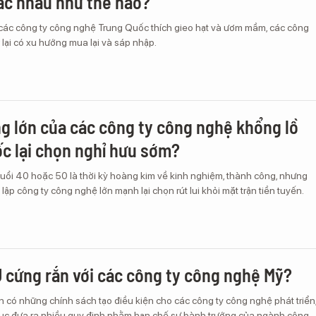
c nhau như thế nào?
 các công ty công nghệ Trung Quốc thích gieo hạt và ươm mầm, các công
lại có xu hướng mua lại và sáp nhập.
ng lớn của các công ty công nghệ khổng lồ
c lại chọn nghỉ hưu sớm?
tuổi 40 hoặc 50 là thời kỳ hoàng kim về kinh nghiệm, thành công, nhưng
ập công ty công nghệ lớn mạnh lại chọn rút lui khỏi mặt trận tiền tuyến.
U cứng rắn với các công ty công nghệ Mỹ?
n có những chính sách tạo điều kiện cho các công ty công nghệ phát triển
n tục đưa ra nhiều quy định nhằm hạn chế sự bành trướng của ngành công