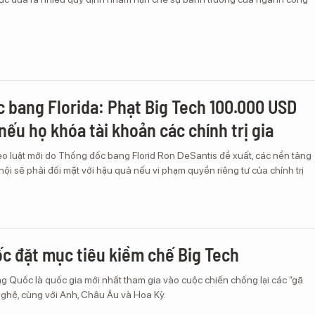
 bang Florida: Phạt Big Tech 100.000 USD
nếu họ khóa tài khoản các chính trị gia
o luật mới do Thống đốc bang Florid Ron DeSantis đề xuất, các nền tảng
hội sẽ phải đối mặt với hậu quả nếu vi phạm quyền riêng tư của chính trị
c đặt mục tiêu kiềm chế Big Tech
g Quốc là quốc gia mới nhất tham gia vào cuộc chiến chống lại các “gã
nghệ, cùng với Anh, Châu Âu và Hoa Kỳ.