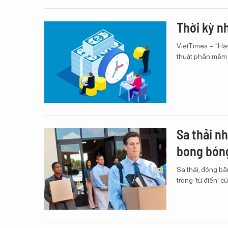
Thời kỳ n
VietTimes – "Hãy
thuật phần mềm 
Sa thải n
bong bón
Sa thải, đóng bă
trong ‘từ điển’ 