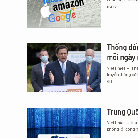
nghệ.
Thống đốc
mỗi ngày 
VietTimes – The
truyền thông xã 
gia.
Trung Quố
VietTimes – Trun
khổng lồ” công 