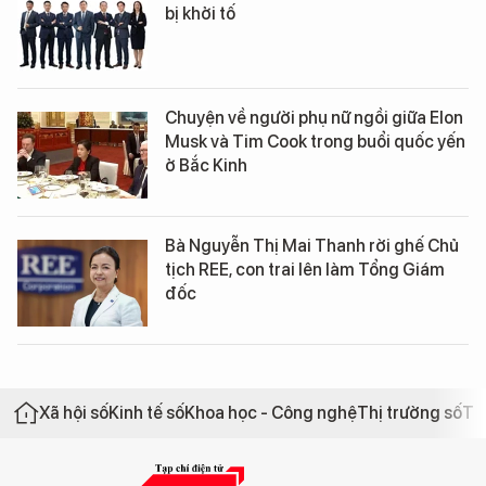
bị khởi tố
Chuyện về người phụ nữ ngồi giữa Elon
Musk và Tim Cook trong buổi quốc yến
ở Bắc Kinh
Bà Nguyễn Thị Mai Thanh rời ghế Chủ
tịch REE, con trai lên làm Tổng Giám
đốc
Xã hội số
Kinh tế số
Khoa học - Công nghệ
Thị trường số
Th