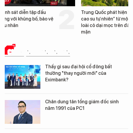
Trung Quốc phát hiện “mỏ
Loạt dự án bất động 
cao su tự nhiên” từ một
Đà Nẵng sắp bị kiểm t
loài cỏ dại mọc trên đất
mặn
CHUYỆN DOANH NHÂN
Thấy gì sau đại hội cổ đông bất
thường "thay người mới" của
Eximbank?
Chân dung tân tổng giám đốc sinh
năm 1991 của PC1