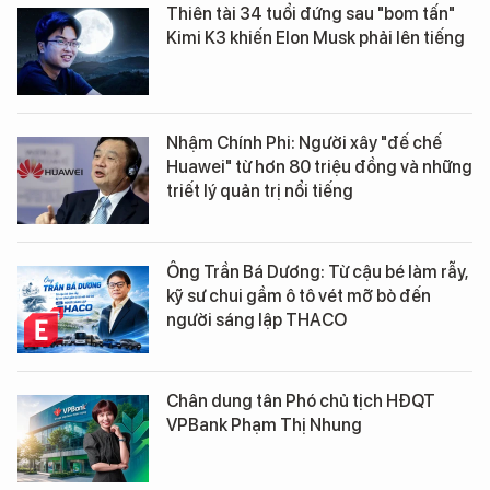
Thiên tài 34 tuổi đứng sau "bom tấn"
Kimi K3 khiến Elon Musk phải lên tiếng
Nhậm Chính Phi: Người xây "đế chế
Huawei" từ hơn 80 triệu đồng và những
triết lý quản trị nổi tiếng
Ông Trần Bá Dương: Từ cậu bé làm rẫy,
kỹ sư chui gầm ô tô vét mỡ bò đến
người sáng lập THACO
Chân dung tân Phó chủ tịch HĐQT
VPBank Phạm Thị Nhung