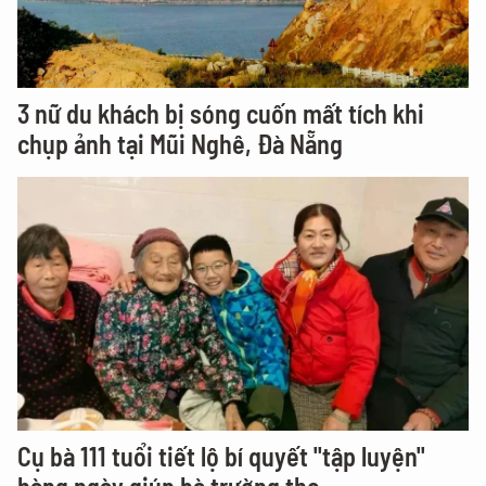
3 nữ du khách bị sóng cuốn mất tích khi
chụp ảnh tại Mũi Nghê, Đà Nẵng
Cụ bà 111 tuổi tiết lộ bí quyết "tập luyện"