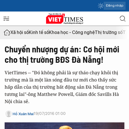
Đăng nhập
Xã hội số
Kinh tế số
Khoa học - Công nghệ
Thị trường số
Th
Chuyển nhượng dự án: Cơ hội mới
cho thị trường BĐS Đà Nẵng!
VietTimes -- "Đó không phải là sự tháo chạy khỏi thị
trường mà là một làn sóng đầu tư mới cho thấy sức
hấp dẫn của thị trường bất động sản Đà Nẵng trong
tương lai"-ông Matthew Powell, Giám đốc Savills Hà
Nội chia sẻ.
19/07/2016 01:00
Hồ Xuân Mai