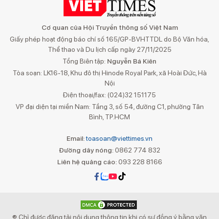
Cơ quan của Hội Truyền thông số Việt Nam
Giấy phép hoạt động báo chí số 165/GP-BVHTTDL do Bộ Văn hóa,
Thể thao và Du lịch cấp ngày 27/11/2025
Tổng Biên tập:
Nguyễn Bá Kiên
Tòa soạn: LK16-18, Khu đô thị Hinode Royal Park, xã Hoài Đức, Hà
Nội
Điện thoại/fax: (024)32 151175
VP đại diện tại miền Nam: Tầng 3, số 54, đường C1, phường Tân
Bình, TP.HCM
Email:
toasoan@viettimes.vn
Đường dây nóng:
0862 774 832
Liên hệ quảng cáo:
093 228 8166
® Chỉ được đăng tải nội dung thông tin khi có sự đồng ý bằng văn