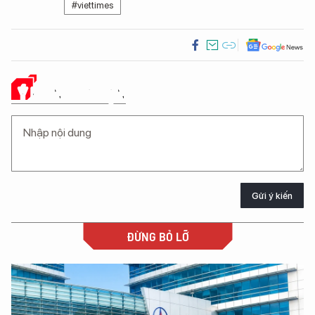
#viettimes
Ý KIẾN CỦA BẠN
Gửi ý kiến
ĐỪNG BỎ LỠ