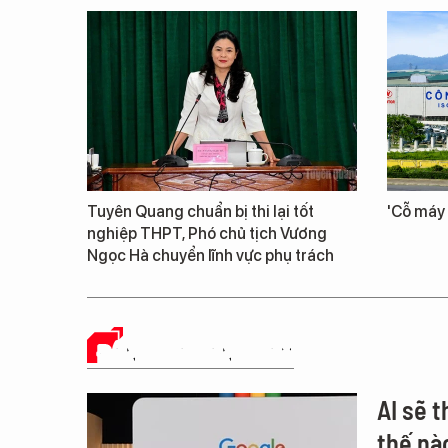
Tuyên Quang chuẩn bị thi lại tốt
'Cỗ máy 
nghiệp THPT, Phó chủ tịch Vương
Ngọc Hà chuyển lĩnh vực phụ trách
ĐÁNH GIÁ SẢN PHẨM
AI sẽ 
thế nà