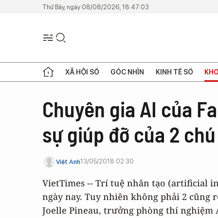
Thứ Bảy, ngày 08/08/2026, 18:47:03
XÃ HỘI SỐ
GÓC NHÌN
KINH TẾ SỐ
KHO
Chuyên gia AI của Fa
sự giúp đỡ của 2 chú
13/05/2018 02:30
Việt Anh
VietTimes -- Trí tuệ nhân tạo (artificial 
ngày nay. Tuy nhiên không phải 2 cũng rõ
Joelle Pineau, trưởng phòng thí nghiệm A