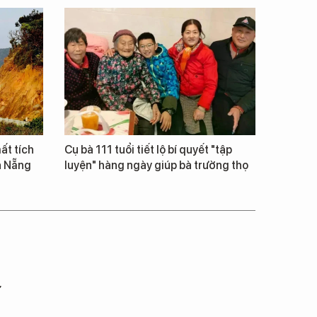
ất tích
Cụ bà 111 tuổi tiết lộ bí quyết "tập
à Nẵng
luyện" hàng ngày giúp bà trường thọ
ư