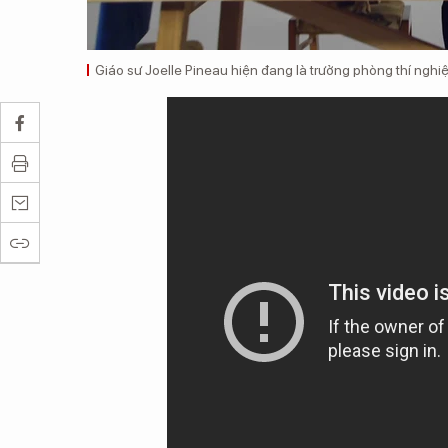
Giáo sư Joelle Pineau hiện đang là trưởng phòng thí ngh