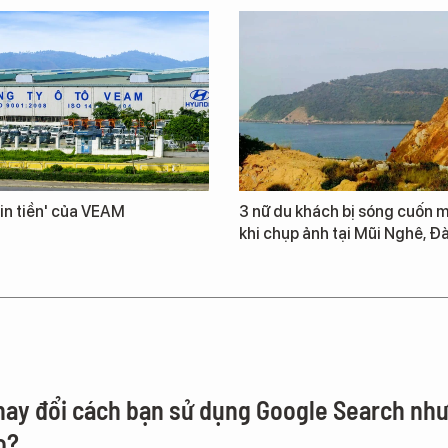
in tiền' của VEAM
3 nữ du khách bị sóng cuốn m
khi chụp ảnh tại Mũi Nghê, Đ
thay đổi cách bạn sử dụng Google Search nh
o?