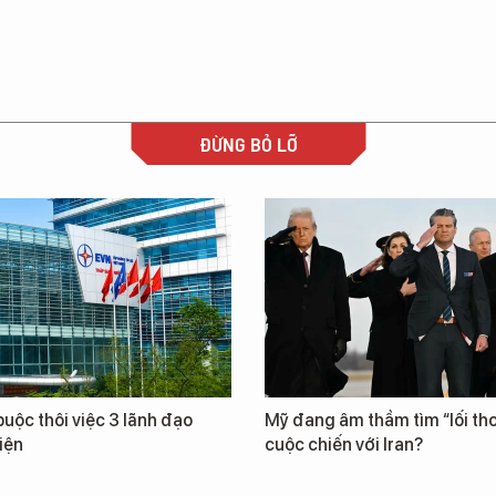
ĐỪNG BỎ LỠ
uộc thôi việc 3 lãnh đạo
Mỹ đang âm thầm tìm “lối tho
iện
cuộc chiến với Iran?