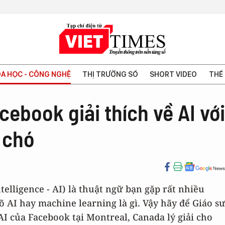
A HỌC - CÔNG NGHỆ
THỊ TRƯỜNG SỐ
SHORT VIDEO
THẾ 
cebook giải thích về AI với
 chó
intelligence - AI) là thuật ngữ bạn gặp rất nhiều
 AI hay machine learning là gì. Vậy hãy để Giáo s
I của Facebook tại Montreal, Canada lý giải cho