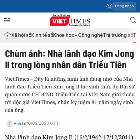
Đăng nhập
Xã hội số
Kinh tế số
Khoa học - Công nghệ
Thị trường số
Th
Chùm ảnh: Nhà lãnh đạo Kim Jong
Il trong lòng nhân dân Triều Tiên
VietTimes – Đây là những hình ảnh đáng nhớ của Nhà
lãnh đạo Triều Tiên Kim Jong Il lúc sinh thời, do Đại sứ
quán nước CHDCND Triều Tiên tại Việt Nam giới thiệu
tới độc giả VietTimes, nhân kỷ niệm 81 năm ngày sinh
của ông.
16/02/2023 03:11
Anh Lê
Nhà lãnh đạo Kim Jong Il (16/2/1942-17/12/2011)