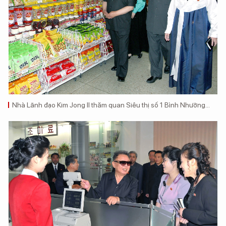
Nhà Lãnh đạo Kim Jong Il thăm quan Siêu thị số 1 Bình Nhưỡng...