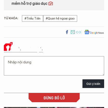
mềm hỗ trợ giáo dục
TỪ KHÓA:
#Triều Tiên
#Quan hệ ngoại giao
Ý KIẾN CỦA BẠN
Gửi ý kiến
ĐỪNG BỎ LỠ