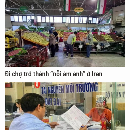
Đi chợ trở thành “nỗi ám ảnh” ở Iran