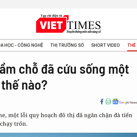
A HỌC - CÔNG NGHỆ
THỊ TRƯỜNG SỐ
SHORT VIDEO
THẾ 
nhầm chỗ đã cứu sống một
 thế nào?
ne, một lỗi quy hoạch đô thị đã ngăn chặn đà tiến
chạy trốn.