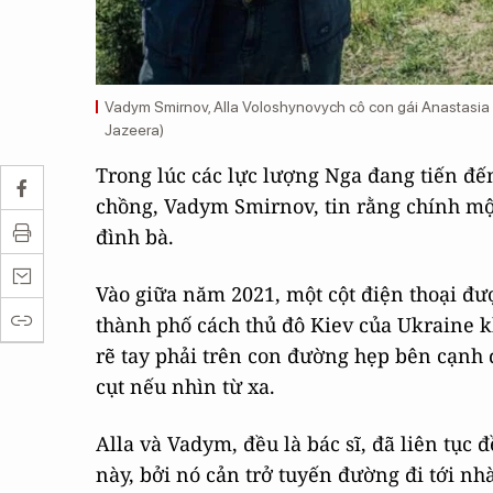
Vadym Smirnov, Alla Voloshynovych cô con gái Anastasia
Jazeera)
Trong lúc các lực lượng Nga đang tiến đế
chồng, Vadym Smirnov, tin rằng chính một
đình bà.
Vào giữa năm 2021, một cột điện thoại đư
thành phố cách thủ đô Kiev của Ukraine 
rẽ tay phải trên con đường hẹp bên cạnh 
cụt nếu nhìn từ xa.
Alla và Vadym, đều là bác sĩ, đã liên tục 
này, bởi nó cản trở tuyến đường đi tới nh