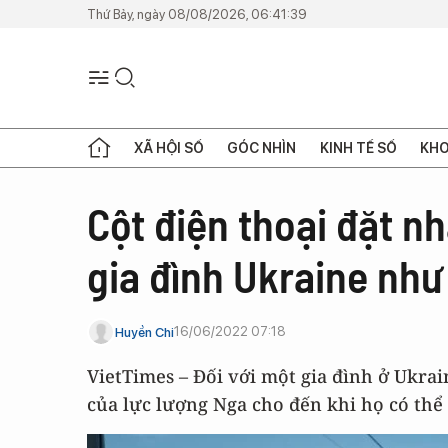
Thứ Bảy, ngày 08/08/2026, 06:41:39
XÃ HỘI SỐ
GÓC NHÌN
KINH TẾ SỐ
KHO
Cột điện thoại đặt 
gia đình Ukraine như
16/06/2022 07:18
Huyền Chi
VietTimes – Đối với một gia đình ở Ukrai
của lực lượng Nga cho đến khi họ có thể 