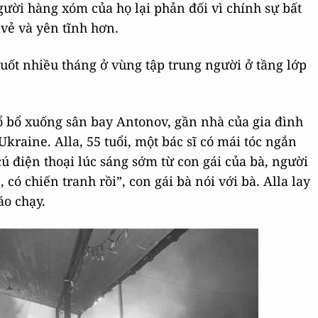
ười hàng xóm của họ lại phản đối vì chính sự bất
vẻ và yên tĩnh hơn.
uốt nhiều tháng ở vùng tập trung người ở tầng lớp
đổ bổ xuống sân bay Antonov, gần nhà của gia đình
kraine. Alla, 55 tuổi, một bác sĩ có mái tóc ngắn
cú điện thoại lúc sáng sớm từ con gái của bà, người
ó chiến tranh rồi”, con gái bà nói với bà. Alla lay
áo chạy.