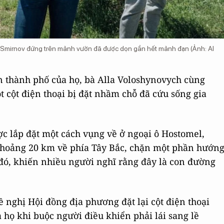
 Smirnov đứng trên mảnh vườn đã được dọn gần hết mảnh đạn (Ảnh: Al
n thành phố của họ, bà Alla Voloshynovych cùng
 cột điện thoại bị đặt nhầm chỗ đã cứu sống gia
ợc lắp đặt một cách vụng về ở ngoại ô Hostomel,
khoảng 20 km về phía Tây Bắc, chặn một phần hướn
đó, khiến nhiều người nghĩ rằng đây là con đường
đề nghị Hội đồng địa phương đặt lại cột điện thoại
à họ khi buộc người điều khiển phải lái sang lề