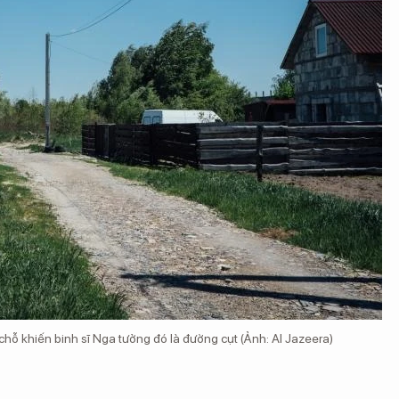
chỗ khiến binh sĩ Nga tưởng đó là đường cụt (Ảnh: Al Jazeera)