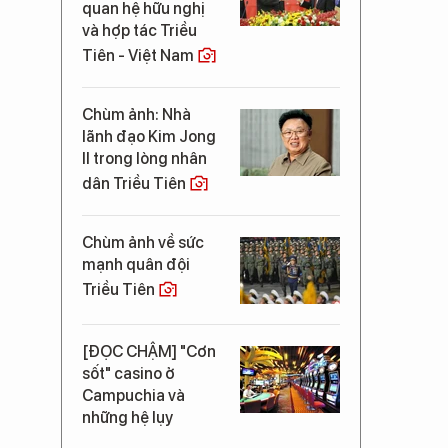
quan hệ hữu nghị
và hợp tác Triều
Tiên - Việt Nam
Chùm ảnh: Nhà
lãnh đạo Kim Jong
Il trong lòng nhân
dân Triều Tiên
Chùm ảnh về sức
mạnh quân đội
Triều Tiên
[ĐỌC CHẬM] "Cơn
sốt" casino ở
Campuchia và
những hệ lụy