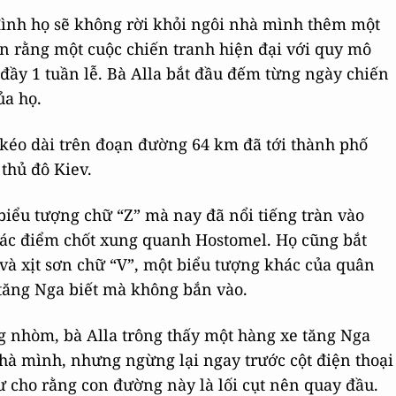
đình họ sẽ không rời khỏi ngôi nhà mình thêm một
in rằng một cuộc chiến tranh hiện đại với quy mô
đầy 1 tuần lễ. Bà Alla bắt đầu đếm từng ngày chiến
ủa họ.
 kéo dài trên đoạn đường 64 km đã tới thành phố
thủ đô Kiev.
biểu tượng chữ “Z” mà nay đã nổi tiếng tràn vào
ác điểm chốt xung quanh Hostomel. Họ cũng bắt
 và xịt sơn chữ “V”, một biểu tượng khác của quân
 tăng Nga biết mà không bắn vào.
g nhòm, bà Alla trông thấy một hàng xe tăng Nga
nhà mình, nhưng ngừng lại ngay trước cột điện thoại
ư cho rằng con đường này là lối cụt nên quay đầu.