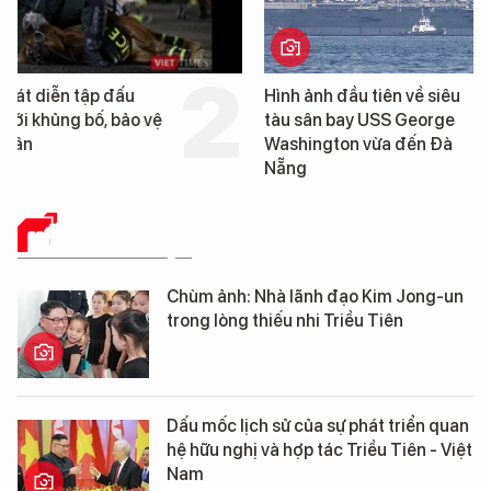
Hình ảnh đầu tiên về siêu
Cận cảnh chiến hạm 
tàu sân bay USS George
tống tàu sân bay USS
Washington vừa đến Đà
George Washington 
Nẵng
Đà Nẵng
HỒ SƠ - TƯ LIỆU
Chùm ảnh: Nhà lãnh đạo Kim Jong-un
trong lòng thiếu nhi Triều Tiên
Dấu mốc lịch sử của sự phát triển quan
hệ hữu nghị và hợp tác Triều Tiên - Việt
Nam