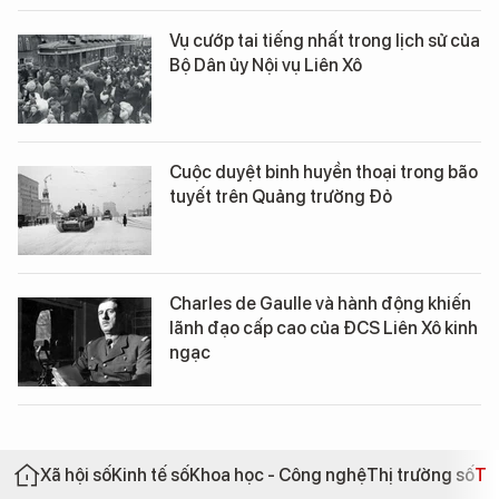
Vụ cướp tai tiếng nhất trong lịch sử của
Bộ Dân ủy Nội vụ Liên Xô
Cuộc duyệt binh huyền thoại trong bão
tuyết trên Quảng trường Đỏ
Charles de Gaulle và hành động khiến
lãnh đạo cấp cao của ĐCS Liên Xô kinh
ngạc
Xã hội số
Kinh tế số
Khoa học - Công nghệ
Thị trường số
Th