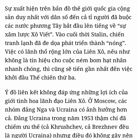
Sự xuất hiện trên bản đồ thế giới quốc gia cộng
sản duy nhất với dân số đến cả tỉ người đã buộc
các nước phương Tây bắt đầu lên tiếng về “sự
xâm lược Xô Viết”. Vào cuối thời Stalin, chiến
tranh lạnh đã đe dọa phát triển thành “nóng”.
Việc có lãnh thổ rộng lớn của Liên Xô, nếu như
không là tín hiệu cho cuộc ném bom hạt nhân
nhanh chóng, thì cũng sẽ tiến gần nhất đến việc
khởi đầu Thế chiến thứ ba.
Ý đồ liên kết không đáp ứng những lợi ích của
giới tinh hoa lãnh đạo Liên Xô. Ở Moscow, các
nhóm đảng Nga và Ucraina có ảnh hưởng hơn
cả. Đảng Ucraina trong năm 1953 thậm chí đã
chiếm ưu thế (cả Khrushchev, cả Brezhnev đều
là người Ucraina) nhưng điều đó không gây nên