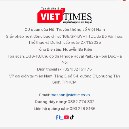
Cơ quan của Hội Truyền thông số Việt Nam
Giấy phép hoạt động báo chí số 165/GP-BVHTTDL do Bộ Văn hóa,
Thể thao và Du lịch cấp ngày 27/11/2025
Tổng Biên tập:
Nguyễn Bá Kiên
Tòa soạn: LK16-18, Khu đô thị Hinode Royal Park, xã Hoài Đức, Hà
Nội
Điện thoại/fax: (024)32 151175
VP đại diện tại miền Nam: Tầng 3, số 54, đường C1, phường Tân
Bình, TP.HCM
Email:
toasoan@viettimes.vn
Đường dây nóng:
0862 774 832
Liên hệ quảng cáo:
093 228 8166