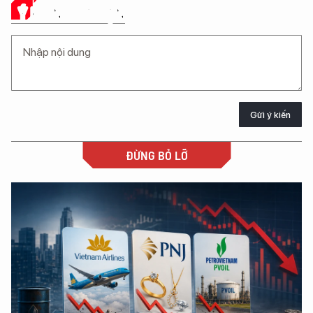
Ý KIẾN CỦA BẠN
Gửi ý kiến
ĐỪNG BỎ LỠ