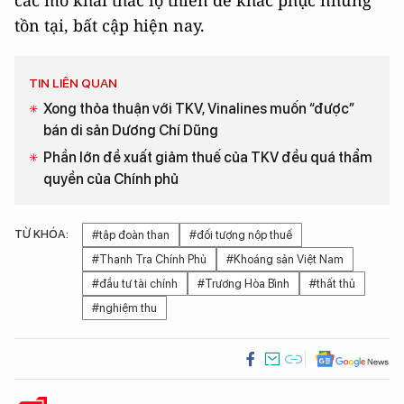
các mỏ khai thác lộ thiên để khắc phục những
tồn tại, bất cập hiện nay.
TIN LIÊN QUAN
Xong thỏa thuận với TKV, Vinalines muốn “được”
bán di sản Dương Chí Dũng
Phần lớn đề xuất giảm thuế của TKV đều quá thẩm
quyền của Chính phủ
TỪ KHÓA:
#tập đoàn than
#đối tượng nộp thuế
#Thanh Tra Chính Phủ
#Khoáng sản Việt Nam
#đầu tư tài chính
#Trương Hòa Bình
#thất thủ
#nghiệm thu