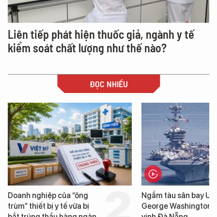
Liên tiếp phát hiện thuốc giả, ngành y tế
kiểm soát chất lượng như thế nào?
ĐỌC NHIỀU
Ngắm tàu sân bay USS
Cảnh sát diễn tập đấ
George Washington trên
súng với khủng bố, b
vịnh Đà Nẵng
yếu nhân