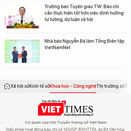
Trưởng ban Tuyên giáo TW: Báo chí
cần thực hiện tốt hơn việc định hướng
tư tưởng, dư luận xã hội
Nhà báo Nguyễn Bá làm Tổng Biên tập
VietNamNet
Xã hội số
Kinh tế số
Khoa học - Công nghệ
Thị trường số
Th
Cơ quan của Hội Truyền thông số Việt Nam
Giấy phép hoạt động báo chí số 165/GP-BVHTTDL do Bộ Văn hóa,