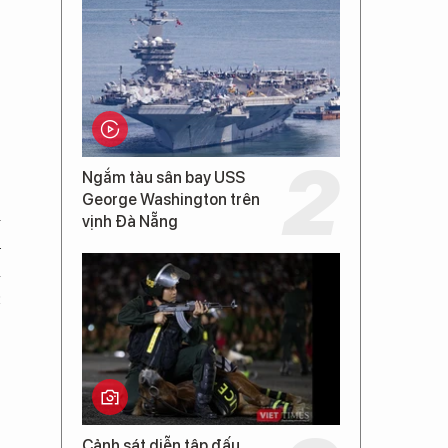
Ngắm tàu sân bay USS
George Washington trên
i
vịnh Đà Nẵng
ủ
à
c
e
Cảnh sát diễn tập đấu