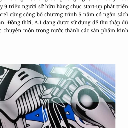
 9 triệu người sở hữu hàng chục start-up phát triể
arel cũng công bố chương trình 5 năm có ngân sác
ân. Đồng thời, A.I đang được sử dụng để thu thập d
hức chuyên môn trong nước thành các sản phẩm kin