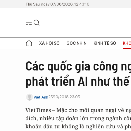
Thứ Sáu, ngày 07/08/2026, 12:43:10
XÃ HỘI SỐ
GÓC NHÌN
KINH TẾ SỐ
KHO
Các quốc gia công ng
phát triển AI như th
25/10/2018 23:05
Việt Anh
VietTimes – Mặc cho mối quan ngại về ng
đích, nhiều tập đoàn lớn trong ngành cô
khoản đầu tư khổng lồ nghiên cứu và ph