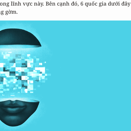
ong lĩnh vực này. Bên cạnh đó, 6 quốc gia dưới đây
ng gờm.