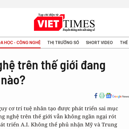
A HỌC - CÔNG NGHỆ
THỊ TRƯỜNG SỐ
SHORT VIDEO
THẾ 
hệ trên thế giới đang
ế nào?
uy cơ trí tuệ nhân tạo được phát triển sai mục
ng nghệ trên thế giới vẫn không ngần ngại rót
át triển A.I. Không thể phủ nhận Mỹ và Trung