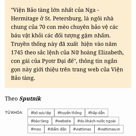
"Viện Bảo tàng lớn nhất của Nga -
Hermitage ở St. Petersburg, là ngôi nhà
chung của 70 con mèo chuyên bảo vệ các
báu vật khỏi các đối tượng gặm nhấm.
Truyền thống này đã xuất hiện vào năm
1745 theo sắc lệnh của Nữ hoàng Elizabeth,
con gái của Pyotr Đại đế", thông tin ngắn
gọn này giới thiệu trên trang web của Viện
Bảo tàng.
Theo
Sputnik
TỪ KHÓA:
#bộ sưu tập
#truyền thống
#hấp dẫn
#bảo tàng
#website
#du khách nước ngoài
#mẹo
#điểm đến
#viettimes
#viettimes.vn