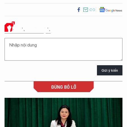
Ý KIẾN CỦA BẠN
Gửi ý kiến
ĐỪNG BỎ LỠ