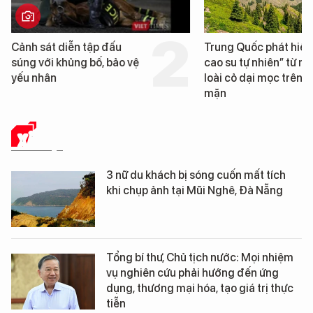
Trung Quốc phát hiện “mỏ
Loạt dự án bất 
cao su tự nhiên” từ một
Đà Nẵng sắp bị 
loài cỏ dại mọc trên đất
mặn
XÃ HỘI
3 nữ du khách bị sóng cuốn mất tích
khi chụp ảnh tại Mũi Nghê, Đà Nẵng
Tổng bí thư, Chủ tịch nước: Mọi nhiệm
vụ nghiên cứu phải hướng đến ứng
dụng, thương mại hóa, tạo giá trị thực
tiễn