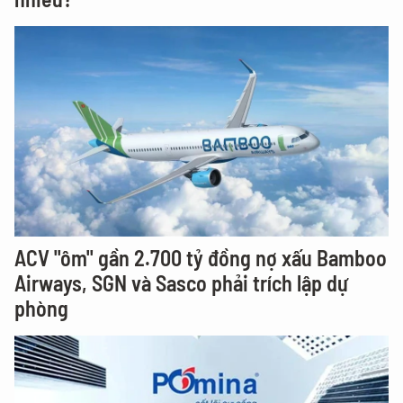
ACV "ôm" gần 2.700 tỷ đồng nợ xấu Bamboo
Airways, SGN và Sasco phải trích lập dự
phòng