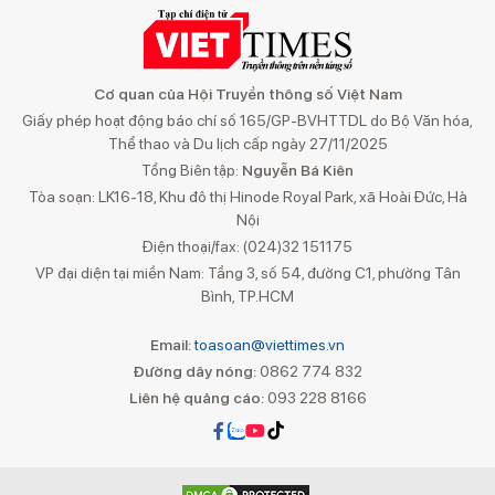
Cơ quan của Hội Truyền thông số Việt Nam
Giấy phép hoạt động báo chí số 165/GP-BVHTTDL do Bộ Văn hóa,
Thể thao và Du lịch cấp ngày 27/11/2025
Tổng Biên tập:
Nguyễn Bá Kiên
Tòa soạn: LK16-18, Khu đô thị Hinode Royal Park, xã Hoài Đức, Hà
Nội
Điện thoại/fax: (024)32 151175
VP đại diện tại miền Nam: Tầng 3, số 54, đường C1, phường Tân
Bình, TP.HCM
Email:
toasoan@viettimes.vn
Đường dây nóng:
0862 774 832
Liên hệ quảng cáo:
093 228 8166