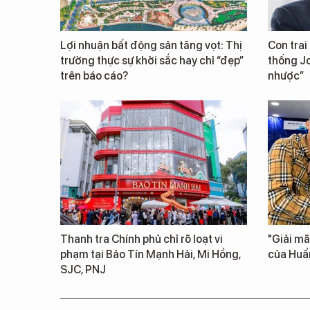
Lợi nhuận bất động sản tăng vọt: Thị
Con trai
trường thực sự khởi sắc hay chỉ “đẹp”
thống Jo
trên báo cáo?
nhược”
Thanh tra Chính phủ chỉ rõ loạt vi
"Giải mã
phạm tại Bảo Tín Mạnh Hải, Mi Hồng,
của Huấ
SJC, PNJ