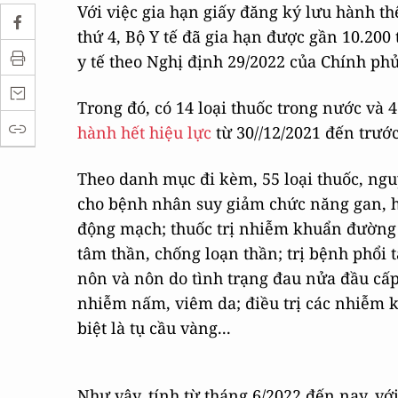
Với việc gia hạn giấy đăng ký lưu hành th
thứ 4, Bộ Y tế đã gia hạn được gần 10.200
y tế theo Nghị định 29/2022 của Chính ph
Trong đó, có 14 loại thuốc trong nước và 
hành hết hiệu lực
từ 30//12/2021 đến trướ
Theo danh mục đi kèm, 55 loại thuốc, ngu
cho bệnh nhân suy giảm chức năng gan, hỗ 
động mạch; thuốc trị nhiễm khuẩn đường 
tâm thần, chống loạn thần; trị bệnh phổi 
nôn và nôn do tình trạng đau nửa đầu cấp
nhiễm nấm, viêm da; điều trị các nhiễm k
biệt là tụ cầu vàng...
Như vậy, tính từ tháng 6/2022 đến nay, vớ