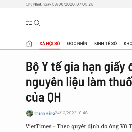
Chủ Nhật, ngày 09/08/2026, 07:00:26
XÃ HỘI SỐ
GÓC NHÌN
KINH TẾ SỐ
KHO
Bộ Y tế gia hạn giấy
nguyên liệu làm thuố
của QH
24/10/2022 10:48
Thanh Hằng
VietTimes – Theo quyết định do ông Vũ 