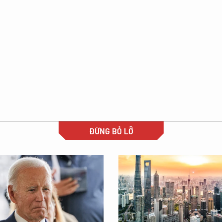
ĐỪNG BỎ LỠ