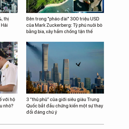
, thị
Bên trong "pháo đài" 300 triệu USD
 Hải
của Mark Zuckerberg: Tỷ phú nuôi bò
bằng bia, xây hầm chống tận thế
 với hộ
3 “thủ phủ” của giới siêu giàu Trung
êu nhỏ?
Quốc bắt đầu chứng kiến một sự thay
đổi đáng chú ý