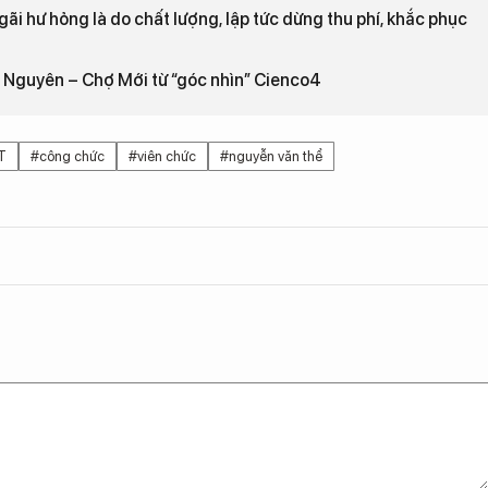
i hư hỏng là do chất lượng, lập tức dừng thu phí, khắc phục
i Nguyên – Chợ Mới từ “góc nhìn” Cienco4
T
#công chức
#viên chức
#nguyễn văn thể