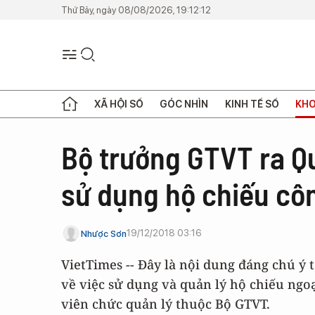
Thứ Bảy, ngày 08/08/2026, 19:12:12
XÃ HỘI SỐ
GÓC NHÌN
KINH TẾ SỐ
KHO
Bộ trưởng GTVT ra Q
sử dụng hộ chiếu côn
19/12/2018 03:16
Nhược Sơn
VietTimes -- Đây là nội dung đáng chú 
về việc sử dụng và quản lý hộ chiếu ngoạ
viên chức quản lý thuộc Bộ GTVT.