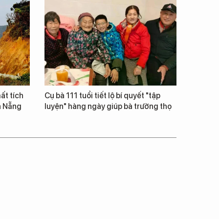
ất tích
Cụ bà 111 tuổi tiết lộ bí quyết "tập
à Nẵng
luyện" hàng ngày giúp bà trường thọ