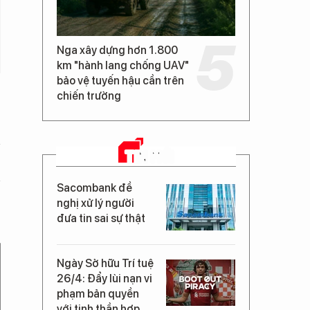
Nga xây dựng hơn 1.800
km "hành lang chống UAV"
bảo vệ tuyến hậu cần trên
chiến trường
TIN MỚI
Sacombank đề
nghị xử lý người
đưa tin sai sự thật
Ngày Sở hữu Trí tuệ
26/4: Đẩy lùi nạn vi
phạm bản quyền
với tinh thần hợp