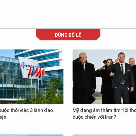
ĐỪNG BỎ LỠ
uộc thôi việc 3 lãnh đạo
Mỹ đang âm thầm tìm “lối tho
iện
cuộc chiến với Iran?