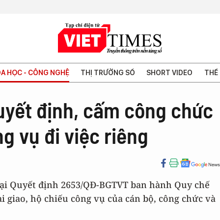
A HỌC - CÔNG NGHỆ
THỊ TRƯỜNG SỐ
SHORT VIDEO
THẾ 
uyết định, cấm công chức
g vụ đi việc riêng
ý tại Quyết định 2653/QĐ-BGTVT ban hành Quy chế
i giao, hộ chiếu công vụ của cán bộ, công chức và