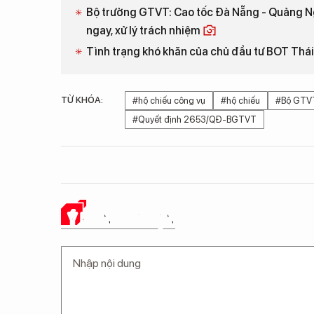
Bộ trưởng GTVT: Cao tốc Đà Nẵng - Quảng Ngã
ngay, xử lý trách nhiệm
Tình trạng khó khăn của chủ đầu tư BOT Thá
TỪ KHÓA:
#hộ chiếu công vụ
#hộ chiếu
#Bộ GTV
#Quyết định 2653/QĐ-BGTVT
Ý KIẾN CỦA BẠN