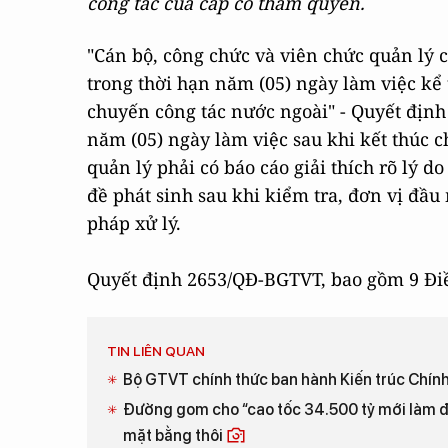
công tác của cấp có thẩm quyền.
"Cán bộ, công chức và viên chức quản lý 
trong thời hạn năm (05) ngày làm việc kể
chuyến công tác nước ngoài" - Quyết địn
năm (05) ngày làm việc sau khi kết thúc c
quản lý phải có báo cáo giải thích rõ lý d
đề phát sinh sau khi kiểm tra, đơn vị đầu
pháp xử lý.
Quyết định 2653/QĐ-BGTVT, bao gồm 9 Điều,
TIN LIÊN QUAN
Bộ GTVT chính thức ban hành Kiến trúc Chính
Đường gom cho “cao tốc 34.500 tỷ mới làm đã
mặt bằng thôi