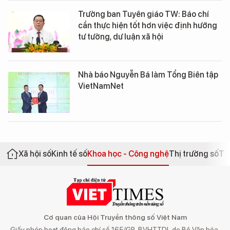
Trưởng ban Tuyên giáo TW: Báo chí
cần thực hiện tốt hơn việc định hướng
tư tưởng, dư luận xã hội
Nhà báo Nguyễn Bá làm Tổng Biên tập
VietNamNet
Xã hội số
Kinh tế số
Khoa học - Công nghệ
Thị trường số
Th
Cơ quan của Hội Truyền thông số Việt Nam
Giấy phép hoạt động báo chí số 165/GP-BVHTTDL do Bộ Văn hóa,