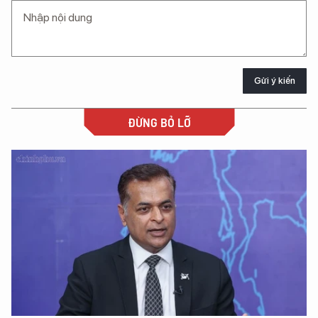
Gửi ý kiến
ĐỪNG BỎ LỠ