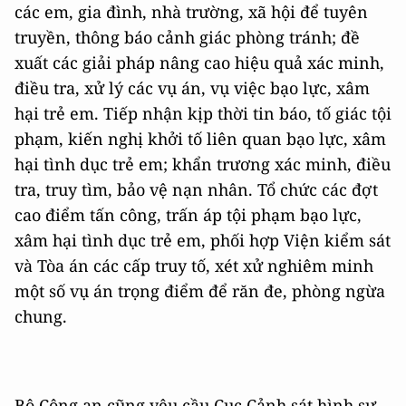
các em, gia đình, nhà trường, xã hội để tuyên
truyền, thông báo cảnh giác phòng tránh; đề
xuất các giải pháp nâng cao hiệu quả xác minh,
điều tra, xử lý các vụ án, vụ việc bạo lực, xâm
hại trẻ em. Tiếp nhận kịp thời tin báo, tố giác tội
phạm, kiến nghị khởi tố liên quan bạo lực, xâm
hại tình dục trẻ em; khẩn trương xác minh, điều
tra, truy tìm, bảo vệ nạn nhân. Tổ chức các đợt
cao điểm tấn công, trấn áp tội phạm bạo lực,
xâm hại tình dục trẻ em, phối hợp Viện kiểm sát
và Tòa án các cấp truy tố, xét xử nghiêm minh
một số vụ án trọng điểm để răn đe, phòng ngừa
chung.
Bộ Công an cũng yêu cầu Cục Cảnh sát hình sự