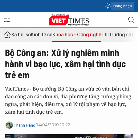
Đăng nhập
Xã hội số
Kinh tế số
Khoa học - Công nghệ
Thị trường số
Th
Bộ Công an: Xử lý nghiêm minh
hành vi bạo lực, xâm hại tình dục
trẻ em
VietTimes - Bộ trưởng Bộ Công an vừa có văn bản chỉ
đạo công an các đơn vị, địa phương tăng cường phòng
ngừa, phát hiện, điều tra, xử lý tội phạm về bạo lực,
xâm hại tình dục trẻ em.
04/04/2019 10:22
Thanh Hằng