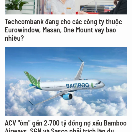
Techcombank đang cho các công ty thuộc
Eurowindow, Masan, One Mount vay bao
nhiêu?
ACV "ôm" gần 2.700 tỷ đồng nợ xấu Bamboo
Airways, SGN và Sasco phải trích lập dự