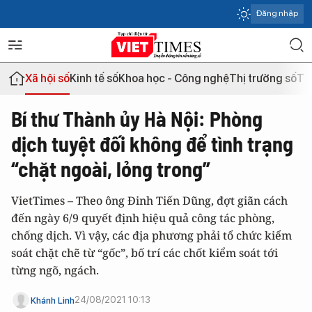
Đăng nhập
Xã hội số
Kinh tế số
Khoa học - Công nghệ
Thị trường số
Th
Bí thư Thành ủy Hà Nội: Phòng
dịch tuyệt đối không để tình trạng
“chặt ngoài, lỏng trong”
VietTimes – Theo ông Đinh Tiến Dũng, đợt giãn cách
đến ngày 6/9 quyết định hiệu quả công tác phòng,
chống dịch. Vì vậy, các địa phương phải tổ chức kiểm
soát chặt chẽ từ “gốc”, bố trí các chốt kiểm soát tới
từng ngõ, ngách.
24/08/2021 10:13
Khánh Linh