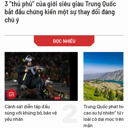
3 “thủ phủ” của giới siêu giàu Trung Quốc
bắt đầu chứng kiến một sự thay đổi đáng
chú ý
ĐỌC NHIỀU
Trung Quốc phát hiện “mỏ
Loạt dự án bất độn
cao su tự nhiên” từ một
Đà Nẵng sắp bị kiể
loài cỏ dại mọc trên đất
mặn