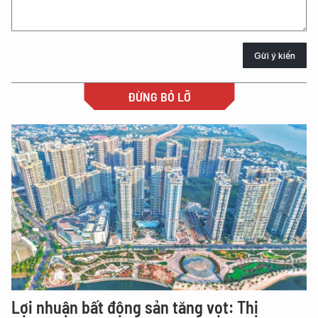
Gửi ý kiến
ĐỪNG BỎ LỠ
Lợi nhuận bất động sản tăng vọt: Thị