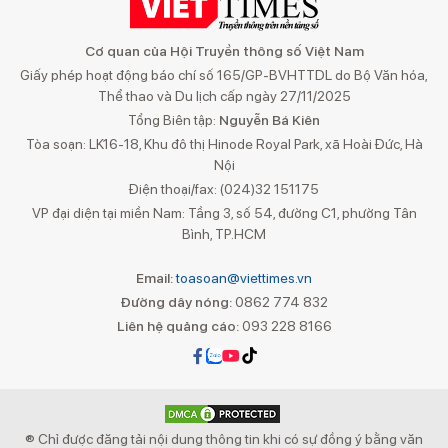
Cơ quan của Hội Truyền thông số Việt Nam
Giấy phép hoạt động báo chí số 165/GP-BVHTTDL do Bộ Văn hóa,
Thể thao và Du lịch cấp ngày 27/11/2025
Tổng Biên tập:
Nguyễn Bá Kiên
Tòa soạn: LK16-18, Khu đô thị Hinode Royal Park, xã Hoài Đức, Hà
Nội
Điện thoại/fax: (024)32 151175
VP đại diện tại miền Nam: Tầng 3, số 54, đường C1, phường Tân
Bình, TP.HCM
Email:
toasoan@viettimes.vn
Đường dây nóng:
0862 774 832
Liên hệ quảng cáo:
093 228 8166
® Chỉ được đăng tải nội dung thông tin khi có sự đồng ý bằng văn