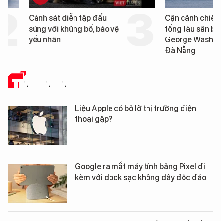
Cảnh sát diễn tập đấu
Cận cảnh chiến hạm 
súng với khủng bố, bảo vệ
tống tàu sân bay USS
yếu nhân
George Washington 
Đà Nẵng
TIN CÔNG NGHỆ
Liệu Apple có bỏ lỡ thị trường điện
thoại gập?
Google ra mắt máy tính bảng Pixel đi
kèm với dock sạc không dây độc đáo