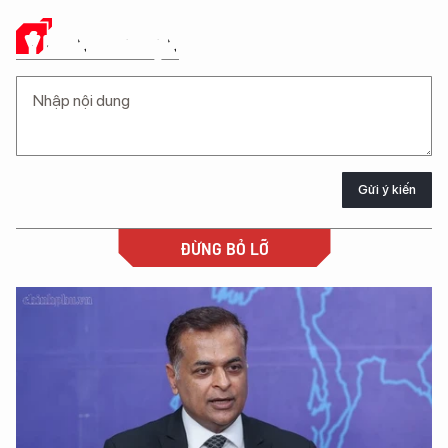
Ý KIẾN CỦA BẠN
Gửi ý kiến
ĐỪNG BỎ LỠ