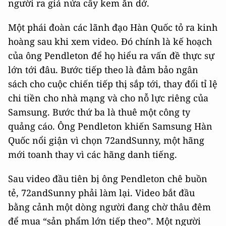
người ra giá nửa cây kem ăn dở.
Một phái đoàn các lãnh đạo Hàn Quốc tỏ ra kinh
hoàng sau khi xem video. Đó chính là kế hoạch
của ông Pendleton để họ hiểu ra vấn đề thực sự
lớn tới đâu. Bước tiếp theo là đảm bảo ngân
sách cho cuộc chiến tiếp thị sắp tới, thay đổi tỉ lệ
chi tiền cho nhà mạng và cho nỗ lực riêng của
Samsung. Bước thứ ba là thuê một công ty
quảng cáo. Ông Pendleton khiến Samsung Hàn
Quốc nổi giận vì chọn 72andSunny, một hãng
mới toanh thay vì các hãng danh tiếng.
Sau video đầu tiên bị ông Pendleton chê buồn
tẻ, 72andSunny phải làm lại. Video bắt đầu
bằng cảnh một dòng người đang chờ thâu đêm
để mua “sản phẩm lớn tiếp theo”. Một người