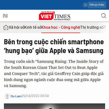
Đăng nhập
Xã hội số
Kinh tế số
Khoa học - Công nghệ
Thị trường số
Th
Bên trong cuộc chiến smartphone
‘hung bạo’ giữa Apple và Samsung
Trong cuốn sách “Samsung Rising: The Inside Story of
the South Korean Giant That Set Out to Beat Apple
and Conquer Tech”, tác giả Geoffrey Cain giúp độc giả
hình dung ngọn ngành cuộc đua song mã giữa Apple
và Samsung.
25/04/2022 06:50
Du Lam