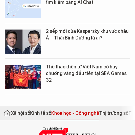
tìm kiếm bằng AI Chat
2 sếp mới của Kaspersky khu vực châu
Á – Thái Bình Dương là ai?
Thể thao điện tử Việt Nam có huy
chương vàng đầu tiên tại SEA Games
32
Xã hội số
Kinh tế số
Khoa học - Công nghệ
Thị trường số
Th