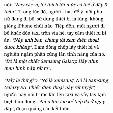
nói:
“Này các vị, tôi thích tới mức có thể ở đây 3
tuần”
. Trong lúc đó, người khác để ý một phụ
nữ đang đi bộ, sử dụng thiết bị lạ lùng, không
giống iPhone chút nào. Tiếp đến, một người đi
bộ khác đón taxi trên vỉa hè, tay cầm thiết bị bí
ẩn.
“Này, anh bạn, chúng tôi xem điện thoại
được không”
. Đám đông chộp lấy thiết bị và
nghiền ngẫm phần cứng lẫn tính năng của nó.
“Đó là một chiếc Samsung Galaxy. Hãy nhìn
màn hình này, rất to”
.
“Đây là thứ gì”?
“Nó là Samsung. Nó là Samsung
Galaxy SII. Chiếc điện thoại này rất tuyệt”,
người này nói trước khi lên taxi và vẫy tay tạm
biệt đám đông.
“Điều lớn lao kế tiếp đã ở ngay
đây”,
đoạn quảng cáo kết thúc.