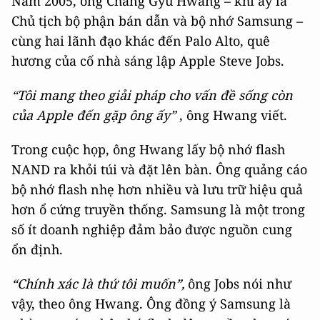
Năm 2005, ông Chang Gyu Hwang – khi ấy là
Chủ tịch bộ phận bán dẫn và bộ nhớ Samsung –
cùng hai lãnh đạo khác đến Palo Alto, quê
hương của cố nhà sáng lập Apple Steve Jobs.
“Tôi mang theo giải pháp cho vấn đề sống còn
của Apple đến gặp ông ấy”
, ông Hwang viết.
Trong cuộc họp, ông Hwang lấy bộ nhớ flash
NAND ra khỏi túi và đặt lên bàn. Ông quảng cáo
bộ nhớ flash nhẹ hơn nhiều và lưu trữ hiệu quả
hơn ổ cứng truyền thống. Samsung là một trong
số ít doanh nghiệp đảm bảo được nguồn cung
ổn định.
“Chính xác là thứ tôi muốn”,
ông Jobs nói như
vậy, theo ông Hwang. Ông đồng ý Samsung là