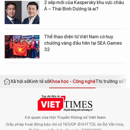
2 sếp mới của Kaspersky khu vực châu
Á – Thái Bình Dương là ai?
Thể thao điện tử Việt Nam có huy
chương vàng đầu tiên tại SEA Games
32
Xã hội số
Kinh tế số
Khoa học - Công nghệ
Thị trường số
Th
Cơ quan của Hội Truyền thông số Việt Nam
Giấy phép hoạt động báo chí số 165/GP-BVHTTDL do Bộ Văn hóa,