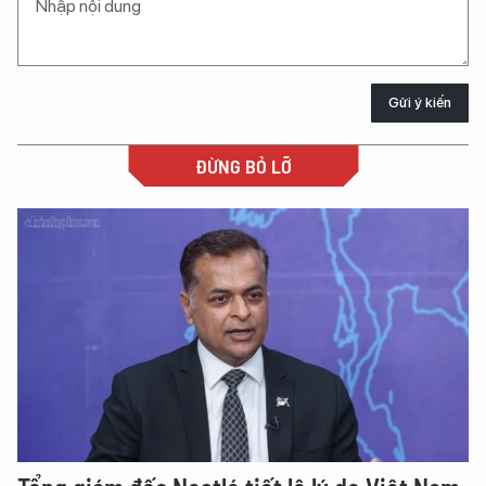
Gửi ý kiến
ĐỪNG BỎ LỠ