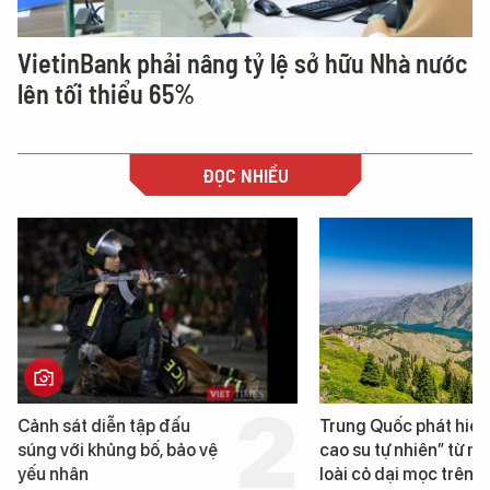
VietinBank phải nâng tỷ lệ sở hữu Nhà nước
lên tối thiểu 65%
ĐỌC NHIỀU
Trung Quốc phát hiện “mỏ
Loạt dự án bất động 
cao su tự nhiên” từ một
Đà Nẵng sắp bị kiểm t
loài cỏ dại mọc trên đất