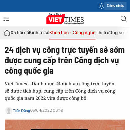
Đăng nhập
Xã hội số
Kinh tế số
Khoa học - Công nghệ
Thị trường số
Th
24 dịch vụ công trực tuyến sẽ sớm
được cung cấp trên Cổng dịch vụ
công quốc gia
VietTimes – Danh mục 24 dịch vụ công trực tuyến
sẽ được tích hợp, cung cấp trên
Cổng dịch vụ công
quốc gia
năm 2022 vừa được công bố
05/04/2022 08:19
Tiến Dũng