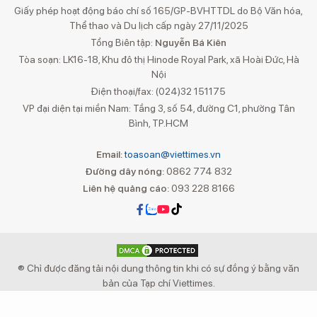
Giấy phép hoạt động báo chí số 165/GP-BVHTTDL do Bộ Văn hóa,
Thể thao và Du lịch cấp ngày 27/11/2025
Tổng Biên tập:
Nguyễn Bá Kiên
Tòa soạn: LK16-18, Khu đô thị Hinode Royal Park, xã Hoài Đức, Hà
Nội
Điện thoại/fax: (024)32 151175
VP đại diện tại miền Nam: Tầng 3, số 54, đường C1, phường Tân
Bình, TP.HCM
Email:
toasoan@viettimes.vn
Đường dây nóng:
0862 774 832
Liên hệ quảng cáo:
093 228 8166
® Chỉ được đăng tải nội dung thông tin khi có sự đồng ý bằng văn
bản của Tạp chí Viettimes.