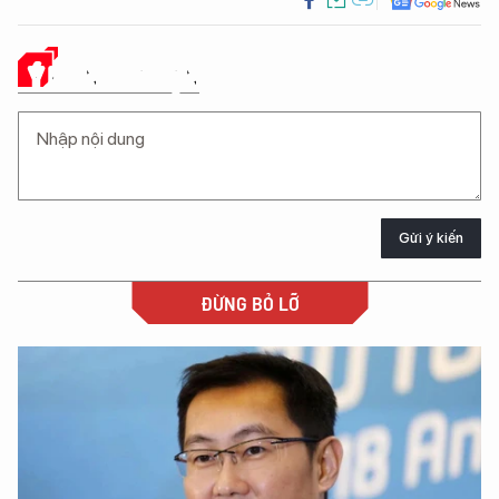
Ý KIẾN CỦA BẠN
Gửi ý kiến
ĐỪNG BỎ LỠ