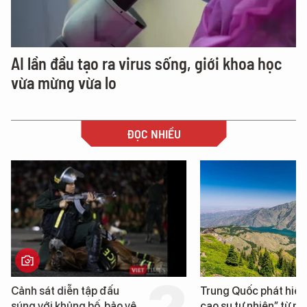
AI lần đầu tạo ra virus sống, giới khoa học
vừa mừng vừa lo
ĐỌC NHIỀU
Cảnh sát diễn tập đấu
Trung Quốc phát hiện
súng với khủng bố, bảo vệ
cao su tự nhiên” từ m