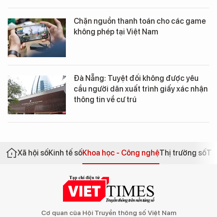
Chặn nguồn thanh toán cho các game
không phép tại Việt Nam
Đà Nẵng: Tuyệt đối không được yêu
cầu người dân xuất trình giấy xác nhận
thông tin về cư trú
Xã hội số
Kinh tế số
Khoa học - Công nghệ
Thị trường số
Th
Cơ quan của Hội Truyền thông số Việt Nam