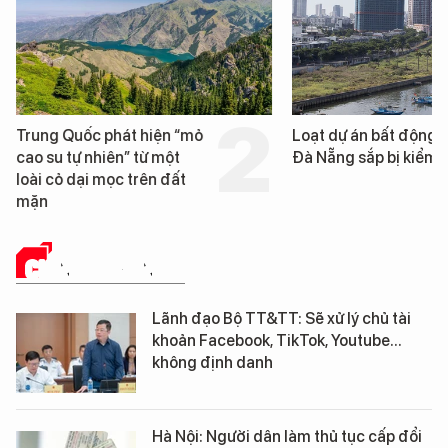
Loạt dự án bất động sản ở
Nga xây dựng hơn 1.
Đà Nẵng sắp bị kiểm tra
km "hành lang chống
UAV" bảo vệ tuyến hậ
cần trên chiến trường
CHÍNH QUYỀN SỐ
Lãnh đạo Bộ TT&TT: Sẽ xử lý chủ tài
khoản Facebook, TikTok, Youtube...
không định danh
Hà Nội: Người dân làm thủ tục cấp đổi