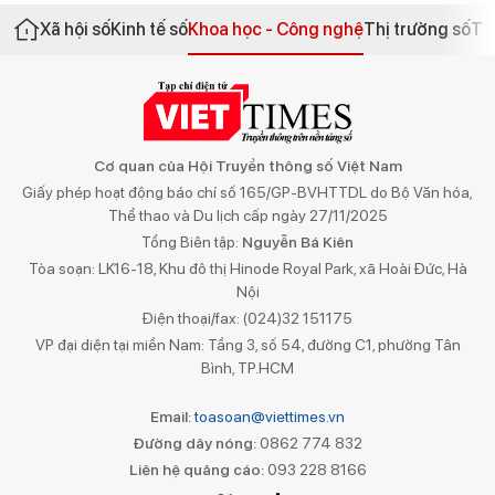
Xã hội số
Kinh tế số
Khoa học - Công nghệ
Thị trường số
Th
Cơ quan của Hội Truyền thông số Việt Nam
Giấy phép hoạt động báo chí số 165/GP-BVHTTDL do Bộ Văn hóa,
Thể thao và Du lịch cấp ngày 27/11/2025
Tổng Biên tập:
Nguyễn Bá Kiên
Tòa soạn: LK16-18, Khu đô thị Hinode Royal Park, xã Hoài Đức, Hà
Nội
Điện thoại/fax: (024)32 151175
VP đại diện tại miền Nam: Tầng 3, số 54, đường C1, phường Tân
Bình, TP.HCM
Email:
toasoan@viettimes.vn
Đường dây nóng:
0862 774 832
Liên hệ quảng cáo:
093 228 8166