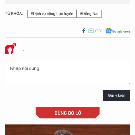
TỪ KHÓA:
#Dịch vụ công trực tuyến
#Đồng Nai
Ý KIẾN CỦA BẠN
Gửi ý kiến
ĐỪNG BỎ LỠ