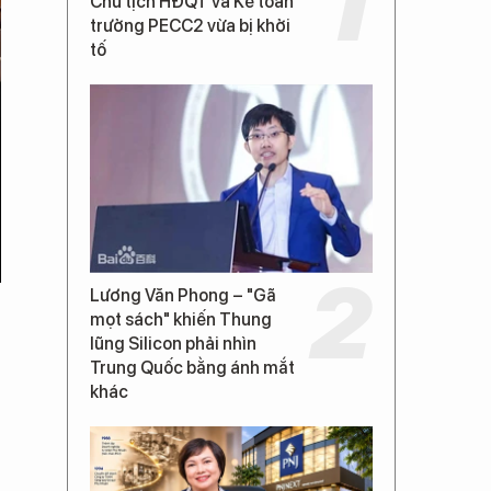
Chủ tịch HĐQT và Kế toán
trưởng PECC2 vừa bị khởi
tố
Lương Văn Phong – "Gã
mọt sách" khiến Thung
lũng Silicon phải nhìn
Trung Quốc bằng ánh mắt
khác