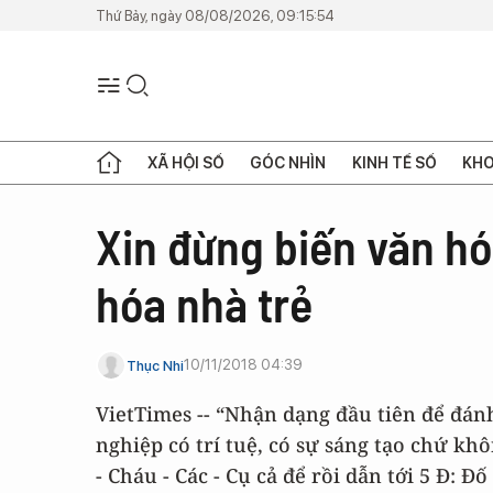
Thứ Bảy, ngày 08/08/2026, 09:15:54
XÃ HỘI SỐ
GÓC NHÌN
KINH TẾ SỐ
KHO
Xin đừng biến văn h
hóa nhà trẻ
10/11/2018 04:39
Thục Nhi
VietTimes -- “Nhận dạng đầu tiên để đán
nghiệp có trí tuệ, có sự sáng tạo chứ kh
- Cháu - Các - Cụ cả để rồi dẫn tới 5 Đ: Đ