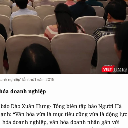
anh nghiệp” lần thứ I năm 2018.
 hóa doanh nghiệp
à báo Đào Xuân Hưng- Tổng biên tập báo Người Hà
ạnh: “Văn hóa vừa là mục tiêu cũng vừa là động lực
n hóa doanh nghiệp, văn hóa doanh nhân gắn với