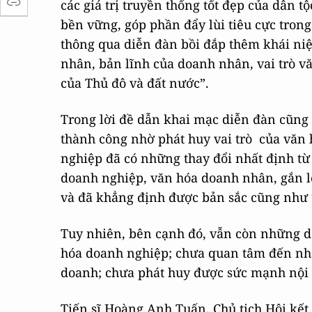
các giá trị truyền thống tốt đẹp của dân t
bền vững, góp phần đẩy lùi tiêu cực tro
thông qua diễn đàn bồi đắp thêm khái ni
nhân, bản lĩnh của doanh nhân, vai trò v
của Thủ đô và đất nước”.
Trong lời đề dẫn khai mạc diễn đàn cũng đ
thành công nhờ phát huy vai trò của văn 
nghiệp đã có những thay đổi nhất định t
doanh nghiệp, văn hóa doanh nhân, gắn lợ
và đã khẳng định được bản sắc cũng như 
Tuy nhiên, bên cạnh đó, vẫn còn những d
hóa doanh nghiệp; chưa quan tâm đến nhâ
doanh; chưa phát huy được sức mạnh nội 
Tiến sĩ Hoàng Anh Tuấn, Chủ tịch Hội k