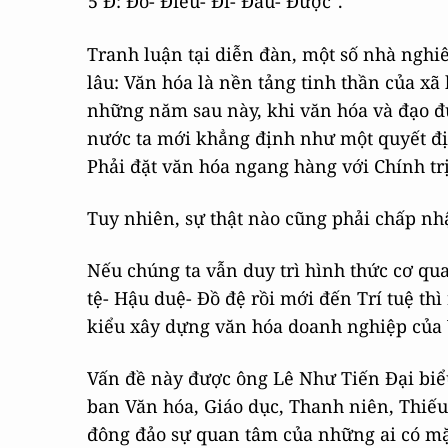
5 Đ: Đố- Điều- Đi- Đâu- Được".
Tranh luận tại diễn đàn, một số nhà nghiê
lâu: Văn hóa là nền tảng tinh thần của xã
những năm sau này, khi văn hóa và đạo đ
nước ta mới khẳng định như một quyết địn
Phải đặt văn hóa ngang hàng với Chính trị
Tuy nhiên, sự thật nào cũng phải chấp nh
Nếu chúng ta vẫn duy trì hình thức cơ qu
tệ- Hậu duệ- Đồ đệ rồi mới đến Trí tuệ thì 
kiểu xây dựng văn hóa doanh nghiệp của 
Vấn đề này được ông Lê Như Tiến Đại biể
ban Văn hóa, Giáo dục, Thanh niên, Thiếu
đông đảo sự quan tâm của những ai có mặ