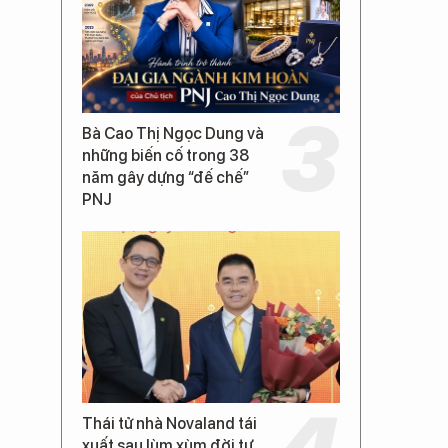
Bà Cao Thị Ngọc Dung và
những biến cố trong 38
năm gây dựng “đế chế”
PNJ
Thái tử nhà Novaland tái
xuất sau lùm xùm đời tư,