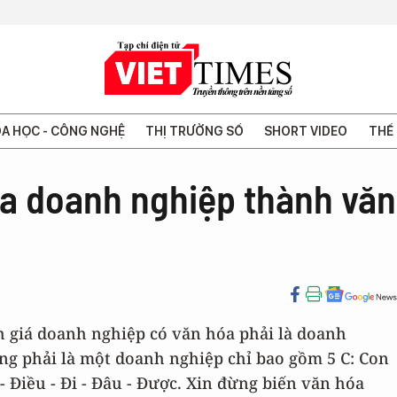
A HỌC - CÔNG NGHỆ
THỊ TRƯỜNG SỐ
SHORT VIDEO
THẾ 
óa doanh nghiệp thành văn
h giá doanh nghiệp có văn hóa phải là doanh
ông phải là một doanh nghiệp chỉ bao gồm 5 C: Con
ố - Điều - Đi - Đâu - Được. Xin đừng biến văn hóa