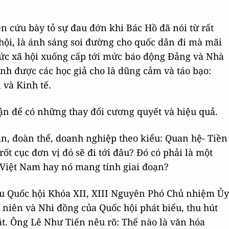
n cứu bày tỏ sự đau đớn khi Bác Hồ đã nói từ rất
 hội, là ánh sáng soi đường cho quốc dân đi mà mãi
ức xã hội xuống cấp tới mức báo động Đảng và Nhà
h được các học giả cho là dũng cảm và táo bạo:
 và Kinh tế.
ận để có những thay đổi cương quyết và hiệu quả.
an, đoàn thể, doanh nghiệp theo kiểu: Quan hệ- Tiền
rốt cục đơn vị đó sẽ đi tới đâu? Đó có phải là một
Việt Nam hay nó mang tính giai đoạn?
u Quốc hội Khóa XII, XIII Nguyên Phó Chủ nhiệm Ủy
 niên và Nhi đồng của Quốc hội phát biểu, thu hút
t. Ông Lê Như Tiến nêu rõ: Thế nào là văn hóa