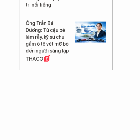
trị nổi tiếng
Ông Trần Bá
Dương: Từ cậu bé
làm rẫy, kỹ sư chui
gầm ô tô vét mỡ bò
đến người sáng lập
THACO