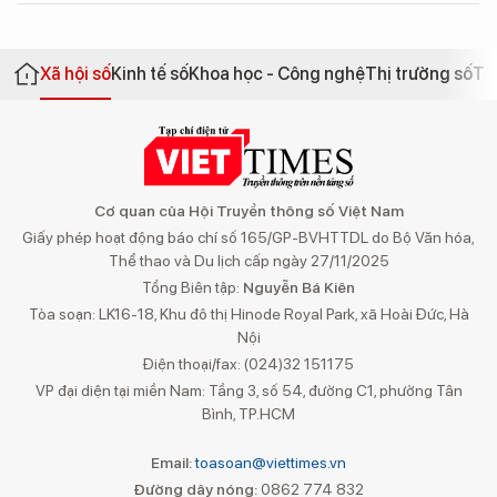
Xã hội số
Kinh tế số
Khoa học - Công nghệ
Thị trường số
Th
Cơ quan của Hội Truyền thông số Việt Nam
Giấy phép hoạt động báo chí số 165/GP-BVHTTDL do Bộ Văn hóa,
Thể thao và Du lịch cấp ngày 27/11/2025
Tổng Biên tập:
Nguyễn Bá Kiên
Tòa soạn: LK16-18, Khu đô thị Hinode Royal Park, xã Hoài Đức, Hà
Nội
Điện thoại/fax: (024)32 151175
VP đại diện tại miền Nam: Tầng 3, số 54, đường C1, phường Tân
Bình, TP.HCM
Email:
toasoan@viettimes.vn
Đường dây nóng:
0862 774 832