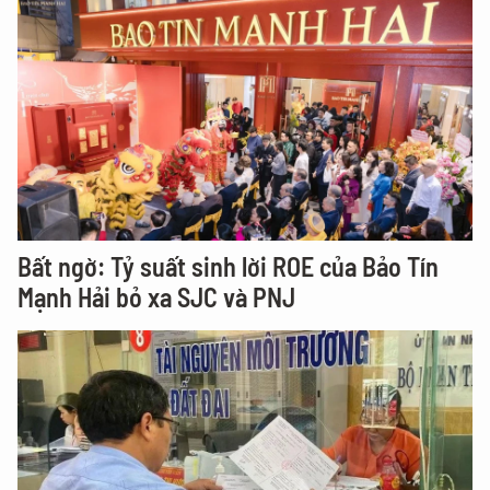
Bất ngờ: Tỷ suất sinh lời ROE của Bảo Tín
Mạnh Hải bỏ xa SJC và PNJ