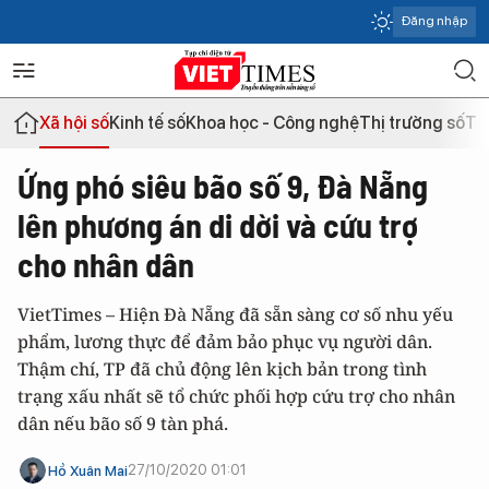
Đăng nhập
Xã hội số
Kinh tế số
Khoa học - Công nghệ
Thị trường số
Th
Ứng phó siêu bão số 9, Đà Nẵng
lên phương án di dời và cứu trợ
cho nhân dân
VietTimes – Hiện Đà Nẵng đã sẵn sàng cơ số nhu yếu
phẩm, lương thực để đảm bảo phục vụ người dân.
Thậm chí, TP đã chủ động lên kịch bản trong tình
trạng xấu nhất sẽ tổ chức phối hợp cứu trợ cho nhân
dân nếu bão số 9 tàn phá.
27/10/2020 01:01
Hồ Xuân Mai