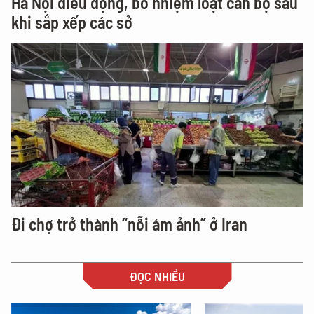
Hà Nội điều động, bổ nhiệm loạt cán bộ sau
khi sắp xếp các sở
Đi chợ trở thành “nỗi ám ảnh” ở Iran
ĐỌC NHIỀU