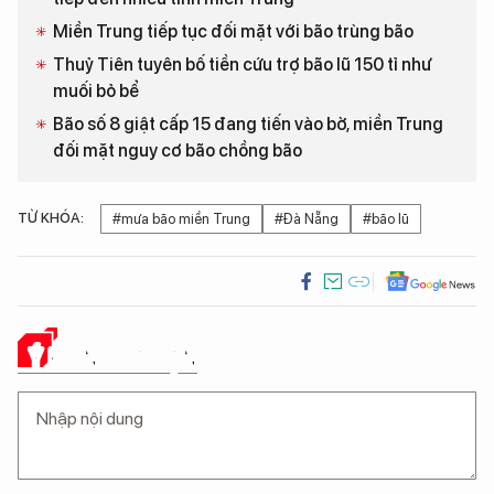
Miền Trung tiếp tục đối mặt với bão trùng bão
Thuỷ Tiên tuyên bố tiền cứu trợ bão lũ 150 tỉ như
muối bỏ bể
Bão số 8 giật cấp 15 đang tiến vào bờ, miền Trung
đối mặt nguy cơ bão chồng bão
TỪ KHÓA:
#mưa bão miền Trung
#Đà Nẵng
#bão lũ
Ý KIẾN CỦA BẠN