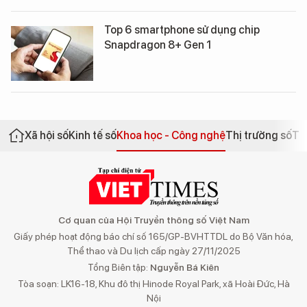
Top 6 smartphone sử dụng chip
Snapdragon 8+ Gen 1
Xã hội số
Kinh tế số
Khoa học - Công nghệ
Thị trường số
Th
Cơ quan của Hội Truyền thông số Việt Nam
Giấy phép hoạt động báo chí số 165/GP-BVHTTDL do Bộ Văn hóa,
Thể thao và Du lịch cấp ngày 27/11/2025
Tổng Biên tập:
Nguyễn Bá Kiên
Tòa soạn: LK16-18, Khu đô thị Hinode Royal Park, xã Hoài Đức, Hà
Nội