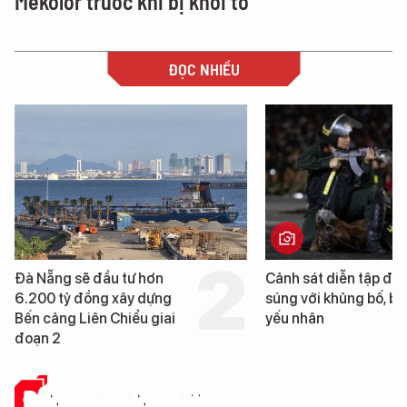
Mekolor trước khi bị khởi tố
ĐỌC NHIỀU
Cảnh sát diễn tập đấu
Hình ảnh đầu tiên về 
súng với khủng bố, bảo vệ
tàu sân bay USS Geo
yếu nhân
Washington vừa đến 
Nẵng
ĐÁNH GIÁ SẢN PHẨM