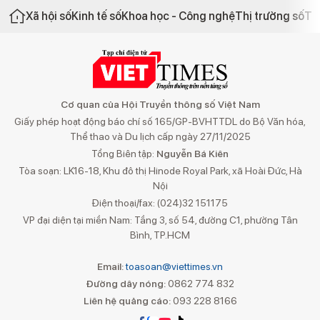
Xã hội số
Kinh tế số
Khoa học - Công nghệ
Thị trường số
Th
Cơ quan của Hội Truyền thông số Việt Nam
Giấy phép hoạt động báo chí số 165/GP-BVHTTDL do Bộ Văn hóa,
Thể thao và Du lịch cấp ngày 27/11/2025
Tổng Biên tập:
Nguyễn Bá Kiên
Tòa soạn: LK16-18, Khu đô thị Hinode Royal Park, xã Hoài Đức, Hà
Nội
Điện thoại/fax: (024)32 151175
VP đại diện tại miền Nam: Tầng 3, số 54, đường C1, phường Tân
Bình, TP.HCM
Email:
toasoan@viettimes.vn
Đường dây nóng:
0862 774 832
Liên hệ quảng cáo:
093 228 8166