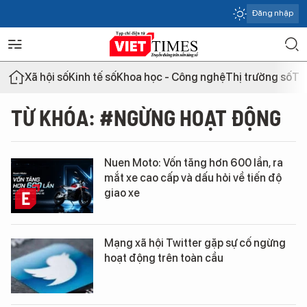
Đăng nhập
Xã hội số
Kinh tế số
Khoa học - Công nghệ
Thị trường số
Th
TỪ KHÓA: #NGỪNG HOẠT ĐỘNG
Nuen Moto: Vốn tăng hơn 600 lần, ra
mắt xe cao cấp và dấu hỏi về tiến độ
giao xe
Mạng xã hội Twitter gặp sự cố ngừng
hoạt động trên toàn cầu