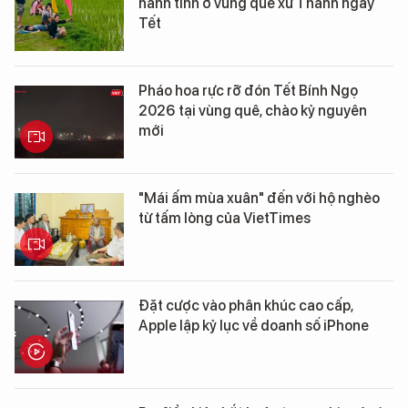
hành tinh ở vùng quê xứ Thanh ngày
Tết
Pháo hoa rực rỡ đón Tết Bính Ngọ
2026 tại vùng quê, chào kỷ nguyên
mới
"Mái ấm mùa xuân" đến với hộ nghèo
từ tấm lòng của VietTimes
Đặt cược vào phân khúc cao cấp,
Apple lập kỷ lục về doanh số iPhone