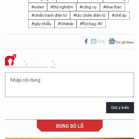
#video
#thử nghiệm
#công cụ
#khai thác
#chiến tranh điện tử
#tác chiến điện tử
#chế áp
#gây nhiễu
#Vitebsk
#Rychag-AV
Ý KIẾN CỦA BẠN
Gửi ý kiến
ĐỪNG BỎ LỠ