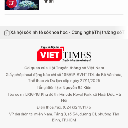
nhận"
Xã hội số
Kinh tế số
Khoa học - Công nghệ
Thị trường số
Th
Cơ quan của Hội Truyền thông số Việt Nam
Giấy phép hoạt động báo chí số 165/GP-BVHTTDL do Bộ Văn hóa,
Thể thao và Du lịch cấp ngày 27/11/2025
Tổng Biên tập:
Nguyễn Bá Kiên
Tòa soạn: LK16-18, Khu đô thị Hinode Royal Park, xã Hoài Đức, Hà
Nội
Điện thoại/fax: (024)32 151175
VP đại diện tại miền Nam: Tầng 3, số 54, đường C1, phường Tân
Bình, TP.HCM