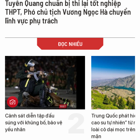
Tuyên Quang chuẩn bị thi lại tốt nghiệp
THPT, Phó chủ tịch Vương Ngọc Hà chuyển
lĩnh vực phụ trách
ĐỌC NHIỀU
Trung Quốc phát hiện “mỏ
Loạt dự án bất động 
cao su tự nhiên” từ một
Đà Nẵng sắp bị kiểm t
loài cỏ dại mọc trên đất
mặn