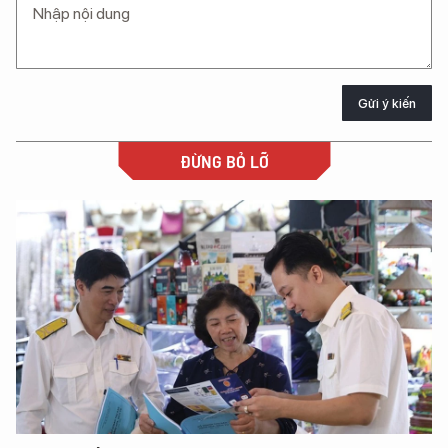
Gửi ý kiến
ĐỪNG BỎ LỠ