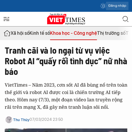
Đăng nhập
Xã hội số
Kinh tế số
Khoa học - Công nghệ
Thị trường số
Th
Tranh cãi và lo ngại từ vụ việc
Robot AI “quấy rối tình dục” nữ nhà
báo
VietTimes – Năm 2023, cơn sốt AI đã bùng nổ trên toàn
thế giới và robot AI được coi là chiến trường AI tiếp
theo. Hôm nay (7/3), một đoạn video lan truyền rộng
rãi trên mạng X, đã gây nên tranh luận sôi nổi.
07/03/2024 23:50
Thu Thủy