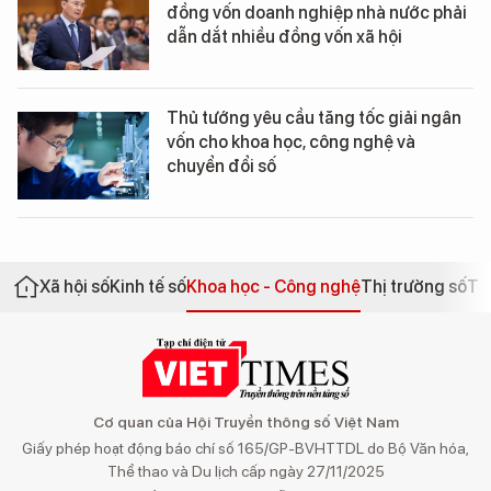
đồng vốn doanh nghiệp nhà nước phải
dẫn dắt nhiều đồng vốn xã hội
Thủ tướng yêu cầu tăng tốc giải ngân
vốn cho khoa học, công nghệ và
chuyển đổi số
Xã hội số
Kinh tế số
Khoa học - Công nghệ
Thị trường số
Th
Cơ quan của Hội Truyền thông số Việt Nam
Giấy phép hoạt động báo chí số 165/GP-BVHTTDL do Bộ Văn hóa,
Thể thao và Du lịch cấp ngày 27/11/2025