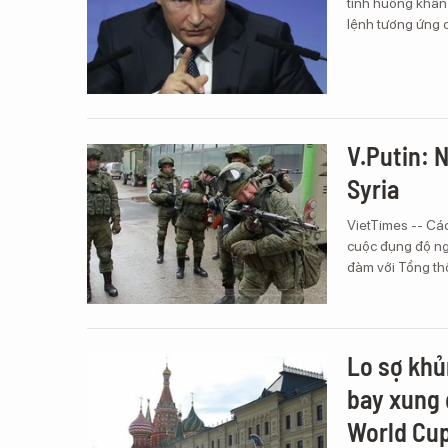
tình huống khẩn
lệnh tương ứng c
V.Putin: 
Syria
VietTimes -- Các
cuộc đụng độ ngu
đàm với Tổng th
Lo sợ khủ
bay xung 
World Cu