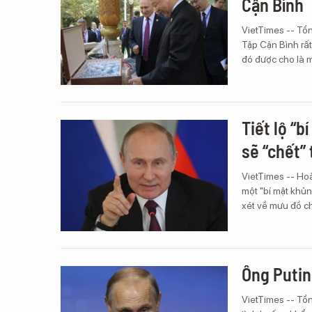
Cận Bình
VietTimes -- Tổ
Tập Cận Bình rất
đó được cho là 
Tiết lộ “
sẽ “chết” 
VietTimes -- Hoà
một "bí mật khủn
xét về mưu đồ c
Ông Putin
VietTimes -- Tổn