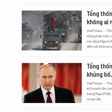
Tổng thốn
không ai 
VietTimes -- Tổ
từng phàn nàn v
nói rằng Nga tự
đến nỗi không m
Tổng thốn
khủng bố,
VietTimes -- Th
kế hoạch tấn côn
bang Nga (FSB) s
cung cấp.