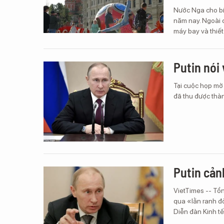
Nước Nga cho bi
năm nay. Ngoài 
máy bay và thiết
Putin nói
Tại cuộc họp mở 
đã thu được thà
Putin cản
VietTimes -- Tổ
qua «lằn ranh đ
Diễn đàn Kinh tế