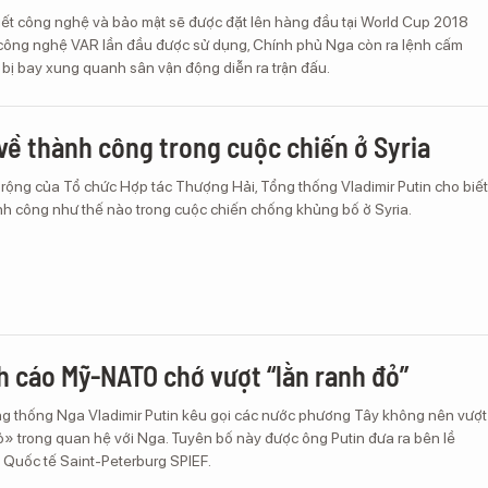
ết công nghệ và bảo mật sẽ được đặt lên hàng đầu tại World Cup 2018
công nghệ VAR lần đầu được sử dụng, Chính phủ Nga còn ra lệnh cấm
 bị bay xung quanh sân vận động diễn ra trận đấu.
 về thành công trong cuộc chiến ở Syria
rộng của Tổ chức Hợp tác Thượng Hải, Tổng thống Vladimir Putin cho biết
nh công như thế nào trong cuộc chiến chống khủng bố ở Syria.
h cáo Mỹ-NATO chớ vượt “lằn ranh đỏ”
ng thống Nga Vladimir Putin kêu gọi các nước phương Tây không nên vượt
ỏ» trong quan hệ với Nga. Tuyên bố này được ông Putin đưa ra bên lề
 Quốc tế Saint-Peterburg SPIEF.