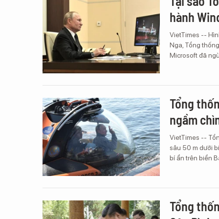
Tại sao T
hành Wind
VietTimes -- Hì
Nga, Tổng thống
Microsoft đã ng
Tổng thốn
ngầm chìm
VietTimes -- Tổn
sâu 50 m dưới b
bí ẩn trên biển B
Tổng thốn