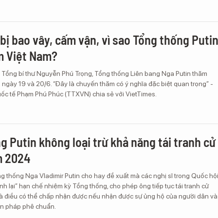
bị bao vây, cấm vận, vì sao Tổng thống Puti
m Việt Nam?
a Tổng bí thư Nguyễn Phú Trọng, Tổng thống Liên bang Nga Putin thăm
 ngày 19 và 20/6. “Đây là chuyến thăm có ý nghĩa đặc biệt quan trọng” -
uốc tế Phạm Phú Phúc (TTXVN) chia sẻ với VietTimes.
g Putin không loại trừ khả năng tái tranh cử
m 2024
g thống Nga Vladimir Putin cho hay đề xuất mà các nghị sĩ trong Quốc hộ
tính lại” hạn chế nhiệm kỳ Tổng thống, cho phép ông tiếp tục tái tranh cử
à điều có thể chấp nhận được nếu nhận được sự ủng hộ của người dân và
ến pháp phê chuẩn.