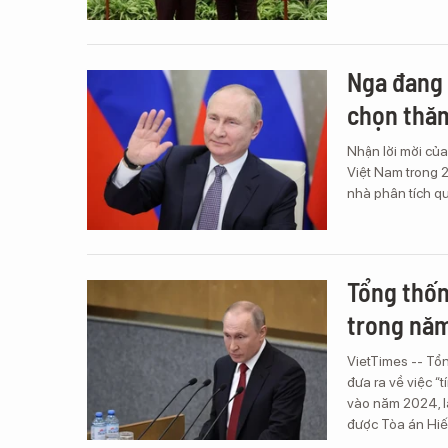
Nga đang 
chọn thă
Nhận lời mời củ
Việt Nam trong 2
nhà phân tích q
Tổng thốn
trong nă
VietTimes -- Tổn
đưa ra về việc “
vào năm 2024, l
được Tòa án Hi