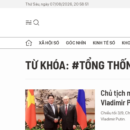
Thứ Sáu, ngày 07/08/2026, 20:58:51
XÃ HỘI SỐ
GÓC NHÌN
KINH TẾ SỐ
KHO
TỪ KHÓA: #TỔNG THỐ
Chủ tịch 
Vladimir 
Chiều tối 3/9, 
Vladimir Putin.