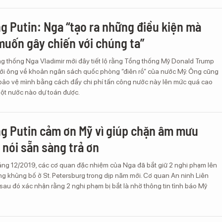
g Putin: Nga “tạo ra những điều kiện mà
muốn gây chiến với chúng ta”
ng thống Nga Vladimir mới đây tiết lộ rằng Tổng thống Mỹ Donald Trump
ới ông về khoản ngân sách quốc phòng “điên rồ” của nước Mỹ. Ông cũng
 bảo vệ mình bằng cách đẩy chi phí tấn công nước này lên mức quá cao
ột nước nào dự toán được.
g Putin cảm ơn Mỹ vì giúp chặn âm mưu
 nói sẵn sàng trả ơn
áng 12/2019, các cơ quan đặc nhiệm của Nga đã bắt giữ 2 nghi phạm lên
g khủng bố ở St. Petersburg trong dịp năm mới. Cơ quan An ninh Liên
au đó xác nhận rằng 2 nghi phạm bị bắt là nhờ thông tin tình báo Mỹ