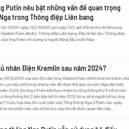
g Putin nêu bật những vấn đề quan trọng
Nga trong Thông điệp Liên bang
 lúc 12h00 ngày 15/1 (16h00 giờ ngày 15/1, giờ VN) tại thủ đô Moscow,
Vladimir Putin đã đọc Thông điệp Liên bang. Đây là lần đọc Thông điệp
6 của ông Putin với cương vị người đứng đầu nước Nga.
chủ nhân Điện Kremlin sau năm 2024?
y 31/12/2019 vừa tròn 20 năm ông Vladimir Putin chính thức trở thành ch
n. Lúc này, một trong những vấn đề được thế giới và nước Nga đặc biệt
năm 2024, khi ông V.Putin kết thúc nhiệm kỳ tổng thống thứ 4 kể từ năm
 tổng thống thứ 2 liên tiếp kể từ năm 2012, thì ai sẽ là người kế tục ông
lin? Cuộc họp báo lớn cuối năm của Tổng thống Nga V.Putin vào ngày
 hé mở phần nào câu trả lời cho câu hỏi rất được quan tâm này.