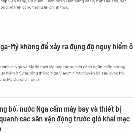
 cấp Liên bang, Cơ quan Hành pháp Liên bang và Ủy ban Điều tra, sắc
ông bố trên cổng thông tin chính thức.
Nga-Mỹ không để xảy ra đụng độ nguy hiểm ở
 binh sĩ Nga và Mỹ đã thiết lập hợp tác và biết cách ngăn chặn những
y hiểm ở Syria, tổng thống Nga Vladimir Putin tuyên bố sau cuộc hội
ống Mỹ Donald Trump.
ng bố, nước Nga cấm máy bay và thiết bị
quanh các sân vận động trước giờ khai mạc
p