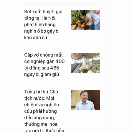
Sốt xuất huyết gia
tăng tại Hà Nội,
phát hiện hàng
nghìn ổ bọ gậy ở
khu dân cư
Cặp vợ chồng mất
cơ nghiệp gần 400
tỷ đồng sau 485
ngày bị giam giữ
Tổng bí thư, Chủ
tịch nước: Mọi
nhiệm vụ nghiên
cứu phải hướng
đến ứng dụng,
thương mại hóa,
tạo giá trị thực tiễn