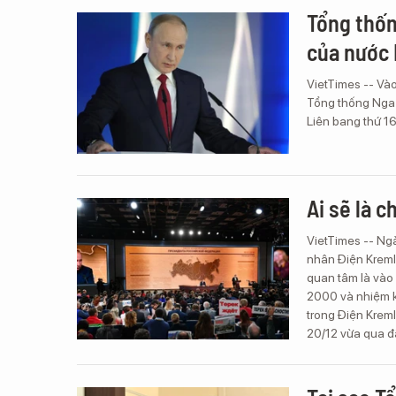
Tổng thốn
của nước 
VietTimes -- Vào
Tổng thống Nga 
Liên bang thứ 1
Ai sẽ là 
VietTimes -- Ngà
nhân Điện Kremli
quan tâm là vào 
2000 và nhiệm kỳ
trong Điện Krem
20/12 vừa qua đã