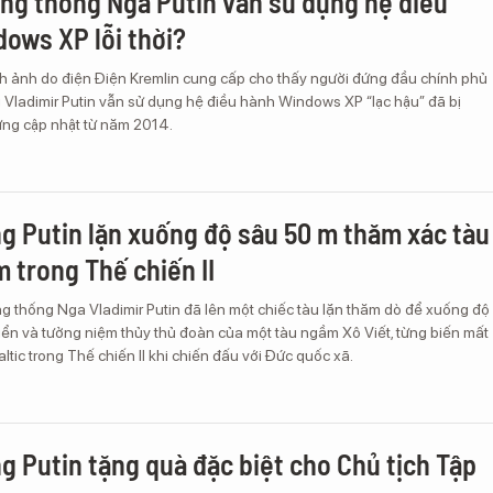
ổng thống Nga Putin vẫn sử dụng hệ điều
ows XP lỗi thời?
nh ảnh do điện Điện Kremlin cung cấp cho thấy người đứng đầu chính phủ
 Vladimir Putin vẫn sử dụng hệ điều hành Windows XP “lạc hậu” đã bị
ừng cập nhật từ năm 2014.
g Putin lặn xuống độ sâu 50 m thăm xác tàu
 trong Thế chiến II
g thống Nga Vladimir Putin đã lên một chiếc tàu lặn thăm dò để xuống độ
iển và tưởng niệm thủy thủ đoàn của một tàu ngầm Xô Viết, từng biến mất
altic trong Thế chiến II khi chiến đấu với Đức quốc xã.
g Putin tặng quà đặc biệt cho Chủ tịch Tập