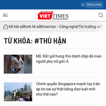
Đăng nhập
Xã hội số
Kinh tế số
Khoa học - Công nghệ
Thị trường số
Th
TỪ KHÓA: #THÙ HẬN
Mỹ: Bắt giữ hung thủ đánh đập dã man
người phụ nữ gốc Á
Chính quyền Singapore mạnh tay trấn
áp tin sai sự thật bằng đạo luật mới
như thế nào?