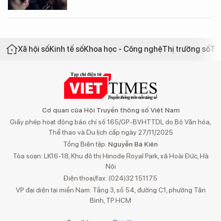
Xã hội số
Kinh tế số
Khoa học - Công nghệ
Thị trường số
Th
Cơ quan của Hội Truyền thông số Việt Nam
Giấy phép hoạt động báo chí số 165/GP-BVHTTDL do Bộ Văn hóa,
Thể thao và Du lịch cấp ngày 27/11/2025
Tổng Biên tập:
Nguyễn Bá Kiên
Tòa soạn: LK16-18, Khu đô thị Hinode Royal Park, xã Hoài Đức, Hà
Nội
Điện thoại/fax: (024)32 151175
VP đại diện tại miền Nam: Tầng 3, số 54, đường C1, phường Tân
Bình, TP.HCM