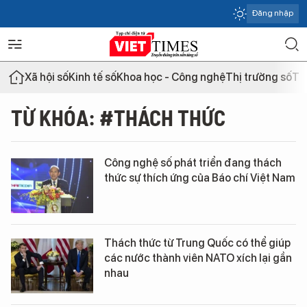
Đăng nhập
Xã hội số
Kinh tế số
Khoa học - Công nghệ
Thị trường số
Th
TỪ KHÓA: #THÁCH THỨC
Công nghệ số phát triển đang thách
thức sự thích ứng của Báo chí Việt Nam
Thách thức từ Trung Quốc có thể giúp
các nước thành viên NATO xích lại gần
nhau