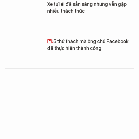
Xe tự lái đã sẵn sàng nhưng vẫn gặp
nhiều thách thức
5 thử thách mà ông chủ Facebook
đã thực hiện thành công
IS thảm bại Syria và Iraq, lửa chiến vẫn
lăm le nuốt Trung Đông
FinTech Việt Nam: Thông tư 19 năm
2016 của NHNN và những tác động
sắp đến