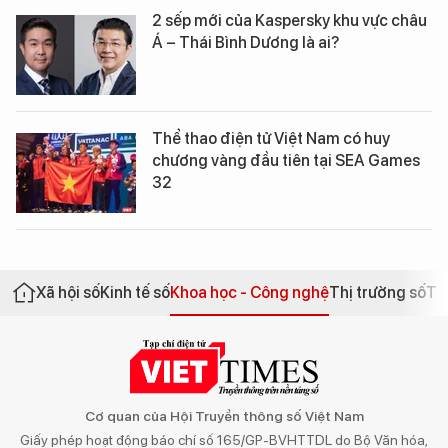
2 sếp mới của Kaspersky khu vực châu
Á – Thái Bình Dương là ai?
Thể thao điện tử Việt Nam có huy
chương vàng đầu tiên tại SEA Games
32
Xã hội số
Kinh tế số
Khoa học - Công nghệ
Thị trường số
Th
Cơ quan của Hội Truyền thông số Việt Nam
Giấy phép hoạt động báo chí số 165/GP-BVHTTDL do Bộ Văn hóa,