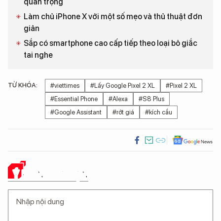
quan trọng
Làm chủ iPhone X với một số mẹo và thủ thuật đơn
giản
Sắp có smartphone cao cấp tiếp theo loại bỏ giắc
tai nghe
TỪ KHÓA:
#viettimes
#Lấy Google Pixel 2 XL
#Pixel 2 XL
#Essential Phone
#Alexa
#S8 Plus
#Google Assistant
#rớt giá
#kích cầu
Ý KIẾN CỦA BẠN