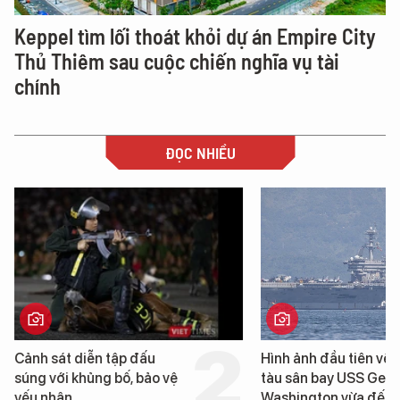
Keppel tìm lối thoát khỏi dự án Empire City
Thủ Thiêm sau cuộc chiến nghĩa vụ tài
chính
ĐỌC NHIỀU
Hình ảnh đầu tiên về siêu
Đà Nẵng sẽ đầu tư 
tàu sân bay USS George
6.200 tỷ đồng xây 
Washington vừa đến Đà
Bến cảng Liên Chiểu