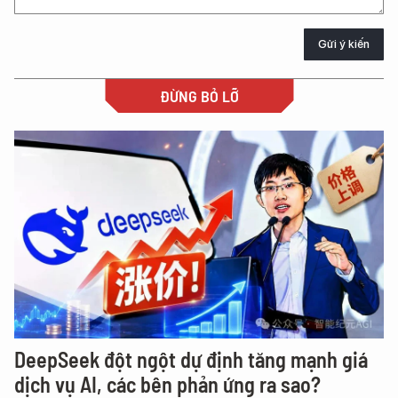
Gửi ý kiến
ĐỪNG BỎ LỠ
DeepSeek đột ngột dự định tăng mạnh giá
dịch vụ AI, các bên phản ứng ra sao?