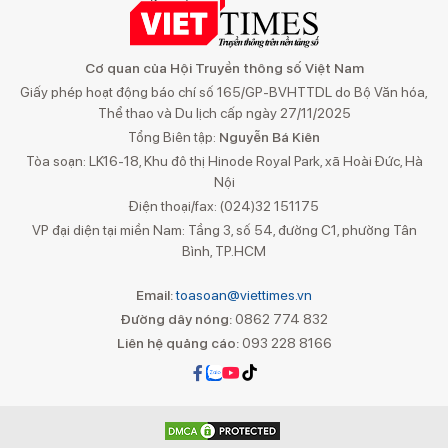
Cơ quan của Hội Truyền thông số Việt Nam
Giấy phép hoạt động báo chí số 165/GP-BVHTTDL do Bộ Văn hóa,
Thể thao và Du lịch cấp ngày 27/11/2025
Tổng Biên tập:
Nguyễn Bá Kiên
Tòa soạn: LK16-18, Khu đô thị Hinode Royal Park, xã Hoài Đức, Hà
Nội
Điện thoại/fax: (024)32 151175
VP đại diện tại miền Nam: Tầng 3, số 54, đường C1, phường Tân
Bình, TP.HCM
Email:
toasoan@viettimes.vn
Đường dây nóng:
0862 774 832
Liên hệ quảng cáo:
093 228 8166