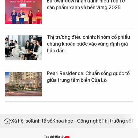
Eurowindow nhận danh hiệu Top 10
sản phẩm xanh và bền vững 2025
Thị trường điều chỉnh: Nhóm cổ phiếu
chứng khoán bước vào vùng định giá
hấp dẫn
Pearl Residence: Chuẩn sống quốc tế
giữa trung tâm biển Cửa Lò
Xã hội số
Kinh tế số
Khoa học - Công nghệ
Thị trường số
Th