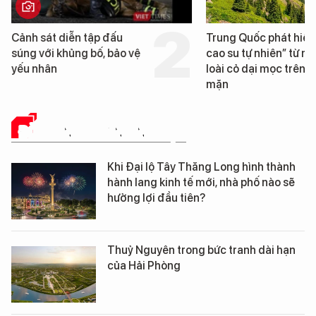
Cảnh sát diễn tập đấu
Trung Quốc phát hiện
súng với khủng bố, bảo vệ
cao su tự nhiên” từ m
yếu nhân
loài cỏ dại mọc trên đ
mặn
ĐỜI SỐNG DOANH NGHIỆP
Khi Đại lộ Tây Thăng Long hình thành
hành lang kinh tế mới, nhà phố nào sẽ
hưởng lợi đầu tiên?
Thuỷ Nguyên trong bức tranh dài hạn
của Hải Phòng