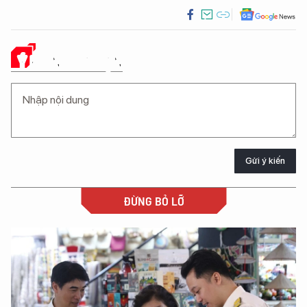
Ý KIẾN CỦA BẠN
Gửi ý kiến
ĐỪNG BỎ LỠ