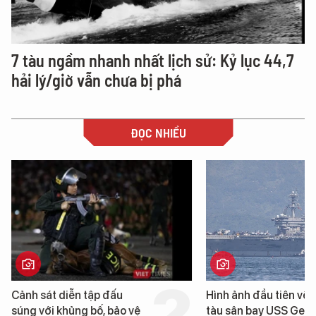
7 tàu ngầm nhanh nhất lịch sử: Kỷ lục 44,7
hải lý/giờ vẫn chưa bị phá
ĐỌC NHIỀU
Cảnh sát diễn tập đấu
Hình ảnh đầu tiên về 
súng với khủng bố, bảo vệ
tàu sân bay USS Geo