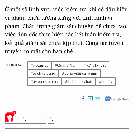
Ở một số lĩnh vực, việc kiểm tra khi có dấu hiệu
vi phạm chưa tương xứng với tình hình vi
phạm. Chất lượng giám sát chuyên đề chưa cao.
Việc đôn đốc thực hiện các kết luận kiểm tra,
kết quả giám sát chưa kịp thời. Công tác tuyên
truyền có mặt còn hạn chế…
TỪ KHÓA:
#viettimes
#Quảng Nam
#xử lý kỷ luật
#tổ chức đảng
#đảng viên sai phạm
#ủy ban kiểm tra
#thi hành kỷ luật
#tỉnh ủy
Ý KIẾN CỦA BẠN