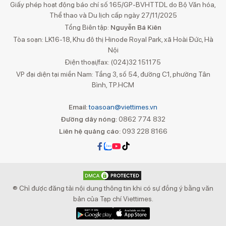
Giấy phép hoạt động báo chí số 165/GP-BVHTTDL do Bộ Văn hóa,
Thể thao và Du lịch cấp ngày 27/11/2025
Tổng Biên tập:
Nguyễn Bá Kiên
Tòa soạn: LK16-18, Khu đô thị Hinode Royal Park, xã Hoài Đức, Hà
Nội
Điện thoại/fax: (024)32 151175
VP đại diện tại miền Nam: Tầng 3, số 54, đường C1, phường Tân
Bình, TP.HCM
Email:
toasoan@viettimes.vn
Đường dây nóng:
0862 774 832
Liên hệ quảng cáo:
093 228 8166
® Chỉ được đăng tải nội dung thông tin khi có sự đồng ý bằng văn
bản của Tạp chí Viettimes.