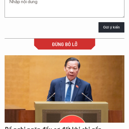
Gửi ý kiến
ĐỪNG BỎ LỠ