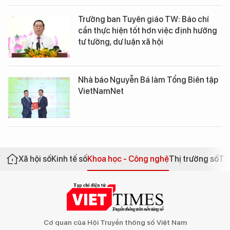
Trưởng ban Tuyên giáo TW: Báo chí
cần thực hiện tốt hơn việc định hướng
tư tưởng, dư luận xã hội
Nhà báo Nguyễn Bá làm Tổng Biên tập
VietNamNet
Xã hội số
Kinh tế số
Khoa học - Công nghệ
Thị trường số
Th
Cơ quan của Hội Truyền thông số Việt Nam