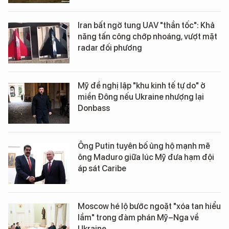
Iran bất ngờ tung UAV "thần tốc": Khả
năng tấn công chớp nhoáng, vượt mặt
radar đối phương
Mỹ đề nghị lập "khu kinh tế tự do" ở
miền Đông nếu Ukraine nhượng lại
Donbass
Ông Putin tuyên bố ủng hộ mạnh mẽ
ông Maduro giữa lúc Mỹ đưa hạm đội
áp sát Caribe
Moscow hé lộ bước ngoặt "xóa tan hiểu
lầm" trong đàm phán Mỹ–Nga về
Ukraine