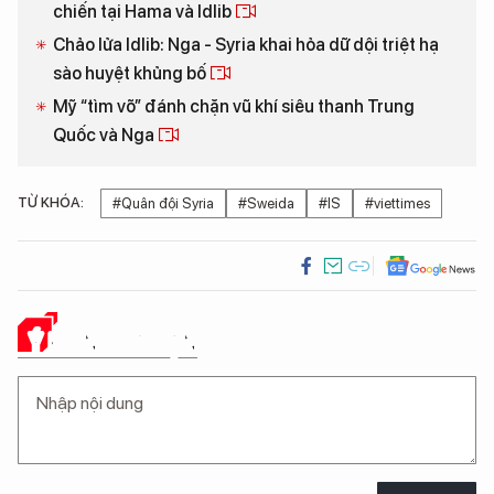
chiến tại Hama và Idlib
Chảo lửa Idlib: Nga - Syria khai hỏa dữ dội triệt hạ
sào huyệt khủng bố
Mỹ “tìm võ” đánh chặn vũ khí siêu thanh Trung
Quốc và Nga
TỪ KHÓA:
#Quân đội Syria
#Sweida
#IS
#viettimes
Ý KIẾN CỦA BẠN