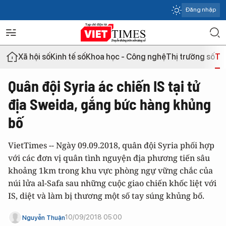
Đăng nhập
Xã hội số
Kinh tế số
Khoa học - Công nghệ
Thị trường số
Th
Quân đội Syria ác chiến IS tại tử
địa Sweida, gắng bức hàng khủng
bố
VietTimes -- Ngày 09.09.2018, quân đội Syria phối hợp
với các đơn vị quân tình nguyện địa phương tiến sâu
khoảng 1km trong khu vực phòng ngự vững chắc của
núi lửa al-Safa sau những cuộc giao chiến khốc liệt với
IS, diệt và làm bị thương một số tay súng khủng bố.
10/09/2018 05:00
Nguyễn Thuận