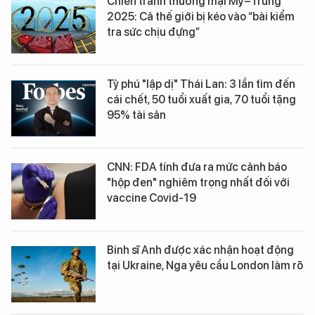
Chiến tranh thương mại Mỹ–Trung
2025: Cả thế giới bị kéo vào “bài kiểm
tra sức chịu đựng”
Tỷ phú "lập dị" Thái Lan: 3 lần tìm đến
cái chết, 50 tuổi xuất gia, 70 tuổi tặng
95% tài sản
CNN: FDA tính đưa ra mức cảnh báo
"hộp đen" nghiêm trọng nhất đối với
vaccine Covid-19
Binh sĩ Anh được xác nhận hoạt động
tại Ukraine, Nga yêu cầu London làm rõ