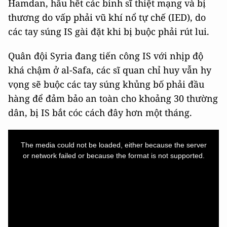
Hamdan, hầu hết các binh sĩ thiệt mạng và bị
thương do vấp phải vũ khí nổ tự chế (IED), do
các tay súng IS gài đặt khi bị buộc phải rút lui.
Quân đội Syria đang tiến công IS với nhịp độ
khá chậm ở al-Safa, các sĩ quan chỉ huy vẫn hy
vọng sẽ buộc các tay súng khủng bố phải đầu
hàng để đảm bảo an toàn cho khoảng 30 thường
dân, bị IS bắt cóc cách đây hơn một tháng.
This
is
a
The media could not be loaded, either because the server
modal
window.
or network failed or because the format is not supported.