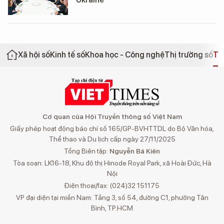
Xã hội số
Kinh tế số
Khoa học - Công nghệ
Thị trường số
Th
Cơ quan của Hội Truyền thông số Việt Nam
Giấy phép hoạt động báo chí số 165/GP-BVHTTDL do Bộ Văn hóa,
Thể thao và Du lịch cấp ngày 27/11/2025
Tổng Biên tập:
Nguyễn Bá Kiên
Tòa soạn: LK16-18, Khu đô thị Hinode Royal Park, xã Hoài Đức, Hà
Nội
Điện thoại/fax: (024)32 151175
VP đại diện tại miền Nam: Tầng 3, số 54, đường C1, phường Tân
Bình, TP.HCM