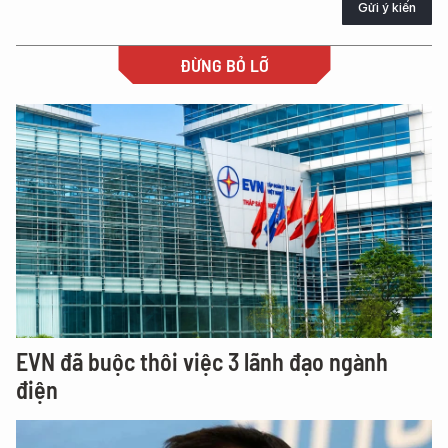
Gửi ý kiến
ĐỪNG BỎ LỠ
EVN đã buộc thôi việc 3 lãnh đạo ngành
điện