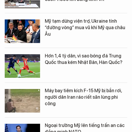
Mỹ tạm dừng viện trợ, Ukraine tính
“đường vòng” mua vũ khí Mỹ qua châu
Âu
Hơn 1,4 tỷ dân, vì sao bóng đá Trung
Quốc thua kém Nhật Bản, Hàn Quốc?
Máy bay tiêm kích F-15 Mỹ bị bắn rơi,
người dân Iran ráo riết săn lùng phi
công
Ngoại trưởng Mỹ lên tiếng trấn an các
đồng minh NATO