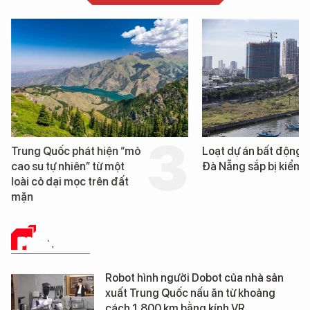
Trung Quốc phát hiện “mỏ
Loạt dự án bất động 
cao su tự nhiên” từ một
Đà Nẵng sắp bị kiểm t
loài cỏ dại mọc trên đất
mặn
PHÂN TÍCH
Robot hình người Dobot của nhà sản
xuất Trung Quốc nấu ăn từ khoảng
cách 1.800 km bằng kính VR