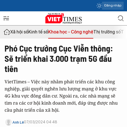
Đăng nhập
Xã hội số
Kinh tế số
Khoa học - Công nghệ
Thị trường số
Th
Phó Cục trưởng Cục Viễn thông:
Sẽ triển khai 3.000 trạm 5G đầu
tiên
VietTimes – Việc này nhằm phát triển các khu công
nghiệp, giải quyết nghẽn lưu lượng mạng ở khu vực
4G khu vực đông dân cư. Ngoài ra, các nhà mạng sẽ
tìm ra các cơ hội kinh doanh mới, đáp ứng được nhu
cầu phát triển của xã hội.
07/03/2024 04:48
Anh Lê