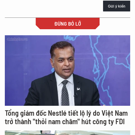
Gửi ý kiến
ĐỪNG BỎ LỠ
Tổng giám đốc Nestlé tiết lộ lý do Việt Nam
trở thành "thỏi nam châm" hút công ty FDI