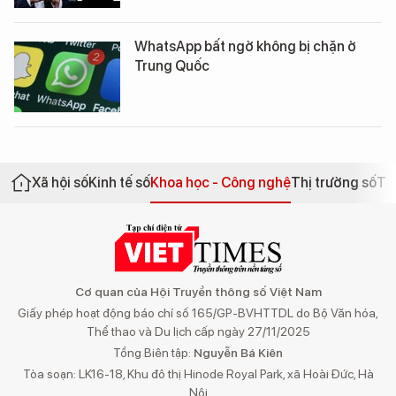
WhatsApp bất ngờ không bị chặn ở
Trung Quốc
Xã hội số
Kinh tế số
Khoa học - Công nghệ
Thị trường số
Th
Cơ quan của Hội Truyền thông số Việt Nam
Giấy phép hoạt động báo chí số 165/GP-BVHTTDL do Bộ Văn hóa,
Thể thao và Du lịch cấp ngày 27/11/2025
Tổng Biên tập:
Nguyễn Bá Kiên
Tòa soạn: LK16-18, Khu đô thị Hinode Royal Park, xã Hoài Đức, Hà
Nội