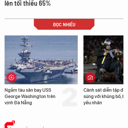
lên tối thiểu 65%
ĐỌC NHIỀU
Cảnh sát diễn tập đấu
Trung Quốc ph
súng với khủng bố, bảo vệ
cao su tự nhiê
yếu nhân
loài cỏ dại mọ
mặn