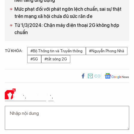
nền tảng ứng dụng
Mức phạt đối với phát ngôn lệch chuẩn, sai sự thật
trên mạng xã hội chưa đủ sức răn đe
Từ 1/3/2024: Chặn máy điện thoại 2G không hợp
chuẩn
TỪ KHÓA:
#Bộ Thông tin và Truyền thông
#Nguyễn Phong Nhã
#5G
#tắt sóng 2G
Ý KIẾN CỦA BẠN