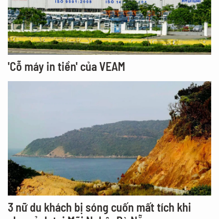
'Cỗ máy in tiền' của VEAM
3 nữ du khách bị sóng cuốn mất tích khi