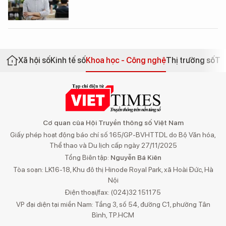
Xã hội số
Kinh tế số
Khoa học - Công nghệ
Thị trường số
Th
Cơ quan của Hội Truyền thông số Việt Nam
Giấy phép hoạt động báo chí số 165/GP-BVHTTDL do Bộ Văn hóa,
Thể thao và Du lịch cấp ngày 27/11/2025
Tổng Biên tập:
Nguyễn Bá Kiên
Tòa soạn: LK16-18, Khu đô thị Hinode Royal Park, xã Hoài Đức, Hà
Nội
Điện thoại/fax: (024)32 151175
VP đại diện tại miền Nam: Tầng 3, số 54, đường C1, phường Tân
Bình, TP.HCM