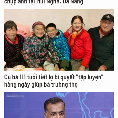
chụp ảnh tại Mũi Nghê, Đà Nẵng
Cụ bà 111 tuổi tiết lộ bí quyết "tập luyện"
hàng ngày giúp bà trường thọ