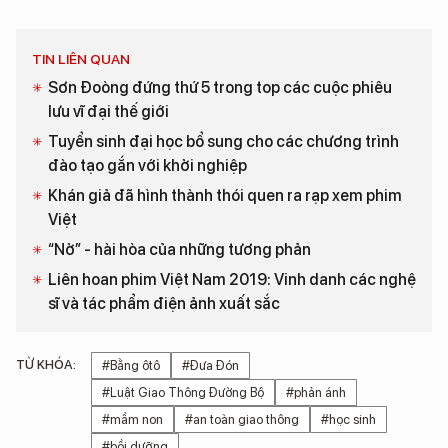
TIN LIÊN QUAN
Sơn Đoòng đứng thứ 5 trong top các cuộc phiêu
lưu vĩ đại thế giới
Tuyển sinh đại học bổ sung cho các chương trình
đào tạo gắn với khởi nghiệp
Khán giả đã hình thành thói quen ra rạp xem phim
Việt
“Nở” - hài hòa của những tương phản
Liên hoan phim Việt Nam 2019: Vinh danh các nghệ
sĩ và tác phẩm điện ảnh xuất sắc
TỪ KHÓA:
#Bằng ôtô
#Đưa Đón
#Luật Giao Thông Đường Bộ
#phản ánh
#mầm non
#an toàn giao thông
#học sinh
#bồi dưỡng