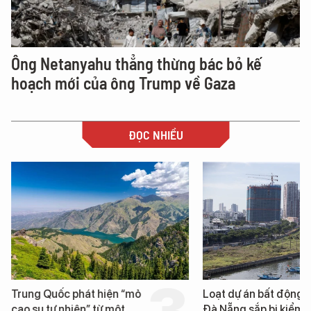
Ông Netanyahu thẳng thừng bác bỏ kế
hoạch mới của ông Trump về Gaza
ĐỌC NHIỀU
Trung Quốc phát hiện “mỏ
Loạt dự án bất động 
cao su tự nhiên” từ một
Đà Nẵng sắp bị kiểm t