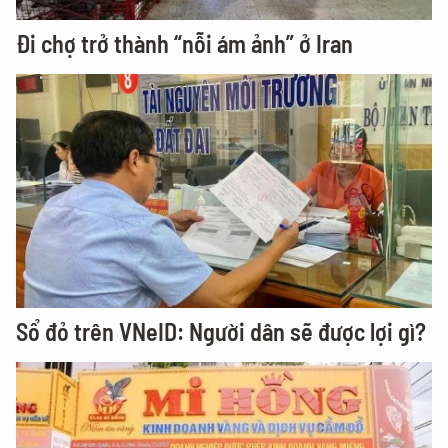
Đi chợ trở thành “nỗi ám ảnh” ở Iran
Sổ đỏ trên VNeID: Người dân sẽ được lợi gì?