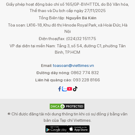
Giấy phép hoạt động báo chí số 165/GP-BVHTTDL do Bộ Văn hóa,
Thể thao và Du lịch cấp ngày 27/11/2025
Tổng Biên tập:
Nguyễn Bá Kiên
Tòa soạn: LK16-18, Khu đô thị Hinode Royal Park, xã Hoài Đức, Hà
Nội
Điện thoại/fax: (024)32 151175
VP đại diện tại miền Nam: Tầng 3, số 54, đường C1, phường Tân
Bình, TP.HCM
Email:
toasoan@viettimes.vn
Đường dây nóng:
0862 774 832
Liên hệ quảng cáo:
093 228 8166
® Chỉ được đăng tải nội dung thông tin khi có sự đồng ý bằng văn
bản của Tạp chí Viettimes.