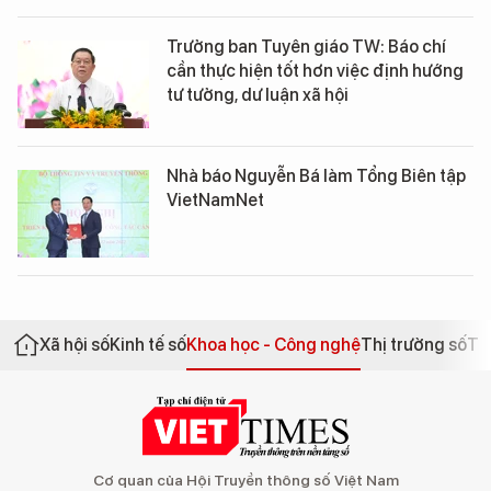
Trưởng ban Tuyên giáo TW: Báo chí
cần thực hiện tốt hơn việc định hướng
tư tưởng, dư luận xã hội
Nhà báo Nguyễn Bá làm Tổng Biên tập
VietNamNet
Xã hội số
Kinh tế số
Khoa học - Công nghệ
Thị trường số
Th
Cơ quan của Hội Truyền thông số Việt Nam