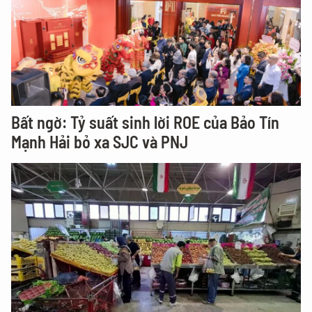
Bất ngờ: Tỷ suất sinh lời ROE của Bảo Tín
Mạnh Hải bỏ xa SJC và PNJ