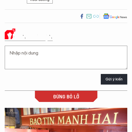
Ý KIẾN CỦA BẠN
Gửi ý kiến
ĐỪNG BỎ LỠ