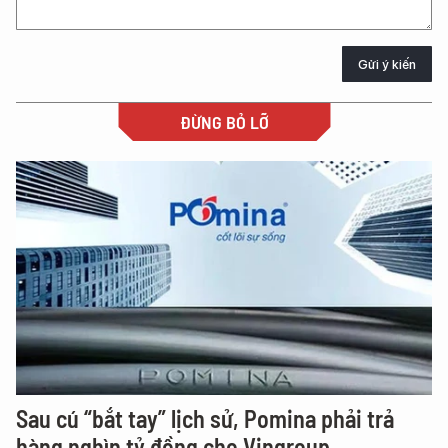
Gửi ý kiến
ĐỪNG BỎ LỠ
Sau cú “bắt tay” lịch sử, Pomina phải trả
hàng nghìn tỷ đồng cho Vingroup