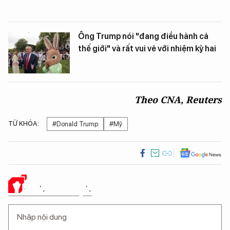
Ông Trump nói "đang điều hành cả
thế giới" và rất vui vẻ với nhiệm kỳ hai
Theo CNA, Reuters
TỪ KHÓA:
#Donald Trump
#Mỹ
Ý KIẾN CỦA BẠN