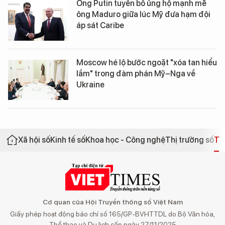
Ông Putin tuyên bố ủng hộ mạnh mẽ
ông Maduro giữa lúc Mỹ đưa hạm đội
áp sát Caribe
Moscow hé lộ bước ngoặt "xóa tan hiểu
lầm" trong đàm phán Mỹ–Nga về
Ukraine
Xã hội số
Kinh tế số
Khoa học - Công nghệ
Thị trường số
Th
Cơ quan của Hội Truyền thông số Việt Nam
Giấy phép hoạt động báo chí số 165/GP-BVHTTDL do Bộ Văn hóa,
Thể thao và Du lịch cấp ngày 27/11/2025