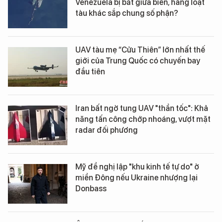
Venezuela bị bắt giữa biển, hàng loạt
tàu khác sắp chung số phận?
UAV tàu mẹ “Cửu Thiên” lớn nhất thế
giới của Trung Quốc có chuyến bay
đầu tiên
Iran bất ngờ tung UAV "thần tốc": Khả
năng tấn công chớp nhoáng, vượt mặt
radar đối phương
Mỹ đề nghị lập "khu kinh tế tự do" ở
miền Đông nếu Ukraine nhượng lại
Donbass