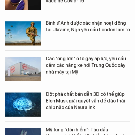
vaccine Covid-19
Binh sĩ Anh được xác nhận hoạt động
tại Ukraine, Nga yêu cầu London làm rõ
Các "ông lớn" ô tô gây áp lực, yêu cầu
cấm các hãng xe hơi Trung Quốc xây
nhà máy tại Mỹ
Đột phá chất bán dẫn 3D có thể giúp
Elon Musk giải quyết vấn đề đào thải
chip não của Neuralink
Mỹ tung “đòn hiểm”: Tàu dầu