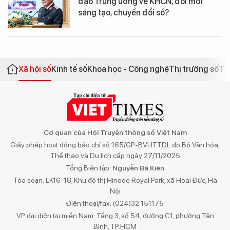
đạo Trung ương về KHCN, đổi mới
sáng tạo, chuyển đổi số?
Xã hội số
Kinh tế số
Khoa học - Công nghệ
Thị trường số
Th
Cơ quan của Hội Truyền thông số Việt Nam
Giấy phép hoạt động báo chí số 165/GP-BVHTTDL do Bộ Văn hóa,
Thể thao và Du lịch cấp ngày 27/11/2025
Tổng Biên tập:
Nguyễn Bá Kiên
Tòa soạn: LK16-18, Khu đô thị Hinode Royal Park, xã Hoài Đức, Hà
Nội
Điện thoại/fax: (024)32 151175
VP đại diện tại miền Nam: Tầng 3, số 54, đường C1, phường Tân
Bình, TP.HCM