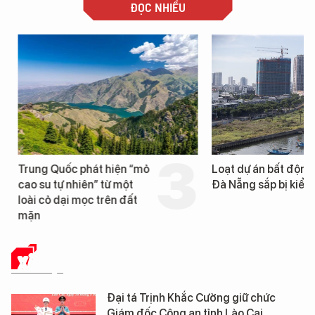
ĐỌC NHIỀU
Trung Quốc phát hiện “mỏ
Loạt dự án bất động 
cao su tự nhiên” từ một
Đà Nẵng sắp bị kiểm t
loài cỏ dại mọc trên đất
mặn
XÃ HỘI
Đại tá Trịnh Khắc Cường giữ chức
Giám đốc Công an tỉnh Lào Cai