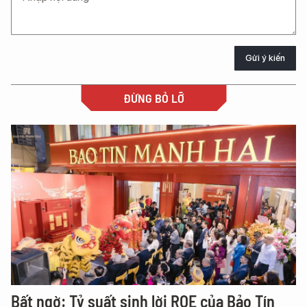
Gửi ý kiến
ĐỪNG BỎ LỠ
Bất ngờ: Tỷ suất sinh lời ROE của Bảo Tín