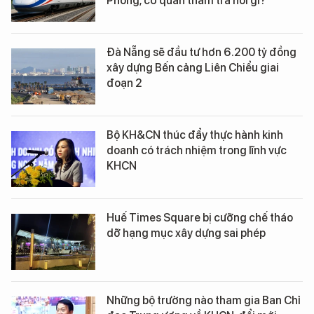
Phòng, cơ quan thẩm tra nói gì?
Đà Nẵng sẽ đầu tư hơn 6.200 tỷ đồng
xây dựng Bến cảng Liên Chiểu giai
đoạn 2
Bộ KH&CN thúc đẩy thực hành kinh
doanh có trách nhiệm trong lĩnh vực
KHCN
Huế Times Square bị cưỡng chế tháo
dỡ hạng mục xây dựng sai phép
Những bộ trưởng nào tham gia Ban Chỉ