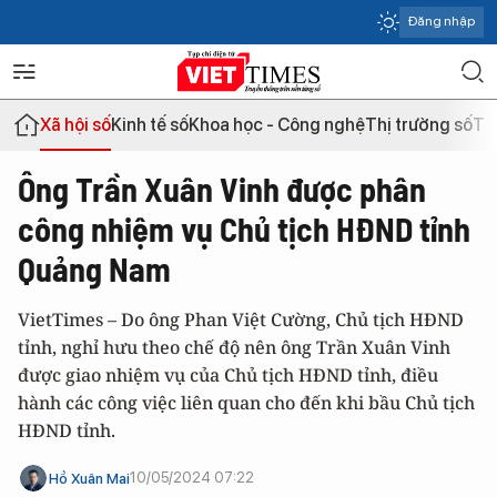
Đăng nhập
Xã hội số
Kinh tế số
Khoa học - Công nghệ
Thị trường số
Th
Ông Trần Xuân Vinh được phân
công nhiệm vụ Chủ tịch HĐND tỉnh
Quảng Nam
VietTimes – Do ông Phan Việt Cường, Chủ tịch HĐND
tỉnh, nghỉ hưu theo chế độ nên ông Trần Xuân Vinh
được giao nhiệm vụ của Chủ tịch HĐND tỉnh, điều
hành các công việc liên quan cho đến khi bầu Chủ tịch
HĐND tỉnh.
10/05/2024 07:22
Hồ Xuân Mai