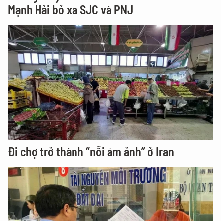
Mạnh Hải bỏ xa SJC và PNJ
Đi chợ trở thành “nỗi ám ảnh” ở Iran