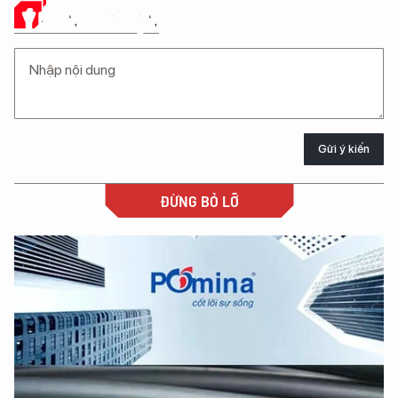
Ý KIẾN CỦA BẠN
Gửi ý kiến
ĐỪNG BỎ LỠ