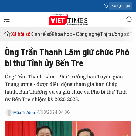
Đăng nhập
Xã hội số
Kinh tế số
Khoa học - Công nghệ
Thị trường số
Th
Ông Trần Thanh Lâm giữ chức Phó
bí thư Tỉnh ủy Bến Tre
Ông Trần Thanh Lâm - Phó Trưởng ban Tuyên giáo
Trung ương - được điều động tham gia Ban Chấp
hành, Ban Thường vụ và giữ chức vụ Phó bí thư Tỉnh
ủy Bến Tre nhiệm kỳ 2020-2025.
14/03/2024 04:36
Mậu Trường