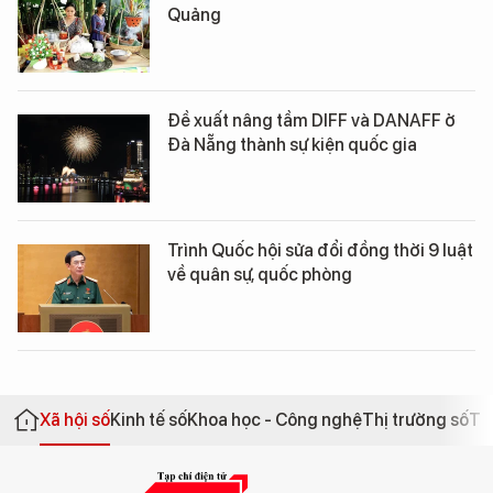
Quảng
Đề xuất nâng tầm DIFF và DANAFF ở
Đà Nẵng thành sự kiện quốc gia
Trình Quốc hội sửa đổi đồng thời 9 luật
về quân sự, quốc phòng
Xã hội số
Kinh tế số
Khoa học - Công nghệ
Thị trường số
Th