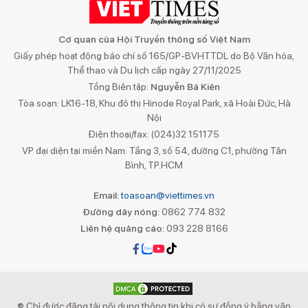
Cơ quan của Hội Truyền thông số Việt Nam
Giấy phép hoạt động báo chí số 165/GP-BVHTTDL do Bộ Văn hóa,
Thể thao và Du lịch cấp ngày 27/11/2025
Tổng Biên tập:
Nguyễn Bá Kiên
Tòa soạn: LK16-18, Khu đô thị Hinode Royal Park, xã Hoài Đức, Hà
Nội
Điện thoại/fax: (024)32 151175
VP đại diện tại miền Nam: Tầng 3, số 54, đường C1, phường Tân
Bình, TP.HCM
Email:
toasoan@viettimes.vn
Đường dây nóng:
0862 774 832
Liên hệ quảng cáo:
093 228 8166
® Chỉ được đăng tải nội dung thông tin khi có sự đồng ý bằng văn