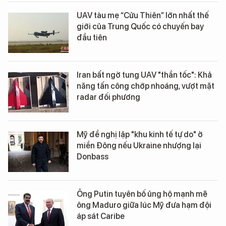
UAV tàu mẹ “Cửu Thiên” lớn nhất thế
giới của Trung Quốc có chuyến bay
đầu tiên
Iran bất ngờ tung UAV "thần tốc": Khả
năng tấn công chớp nhoáng, vượt mặt
radar đối phương
Mỹ đề nghị lập "khu kinh tế tự do" ở
miền Đông nếu Ukraine nhượng lại
Donbass
Ông Putin tuyên bố ủng hộ mạnh mẽ
ông Maduro giữa lúc Mỹ đưa hạm đội
áp sát Caribe