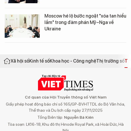
Moscow hé lộ bước ngoặt "xóa tan hiểu
lầm" trong đàm phán Mỹ–Nga về
Ukraine
Xã hội số
Kinh tế số
Khoa học - Công nghệ
Thị trường số
Th
Cơ quan của Hội Truyền thông số Việt Nam
Giấy phép hoạt động báo chí số 165/GP-BVHTTDL do Bộ Văn hóa,
Thể thao và Du lịch cấp ngày 27/11/2025
Tổng Biên tập:
Nguyễn Bá Kiên
Tòa soạn: LK16-18, Khu đô thị Hinode Royal Park, xã Hoài Đức, Hà
Nội