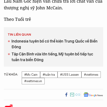
Lầu Năm Góc hiện vẫn chưa trả lời chất vấn của
thượng nghị sỹ John McCain.
Theo Tuổi trẻ
TIN LIÊN QUAN
Indonesia tuyên bố có thể kiện Trung Quốc về Biển
Đông
Tập Cận Bình vừa lớn tiếng, Mỹ tuyên bố tiếp tục
tuần tra biển Đông
TỪ KHÓA:
#Mc Cain
#tuần tra
#USS Lassen
#viettimes
#viettimes.vn