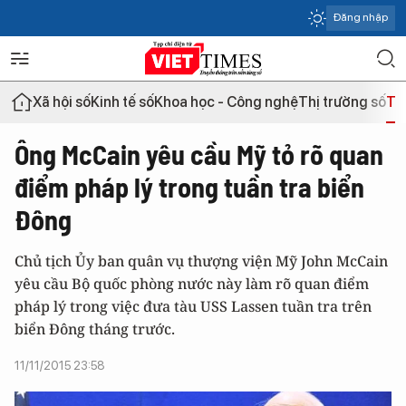
Đăng nhập
Xã hội số
Kinh tế số
Khoa học - Công nghệ
Thị trường số
Th
Ông McCain yêu cầu Mỹ tỏ rõ quan
điểm pháp lý trong tuần tra biển
Đông
Chủ tịch Ủy ban quân vụ thượng viện Mỹ John McCain
yêu cầu Bộ quốc phòng nước này làm rõ quan điểm
pháp lý trong việc đưa tàu USS Lassen tuần tra trên
biển Đông tháng trước.
11/11/2015 23:58