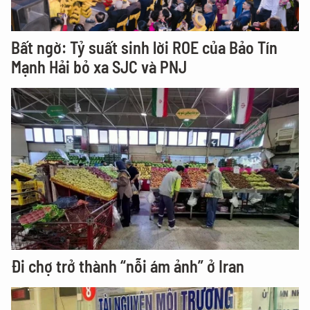
Bất ngờ: Tỷ suất sinh lời ROE của Bảo Tín
Mạnh Hải bỏ xa SJC và PNJ
Đi chợ trở thành “nỗi ám ảnh” ở Iran