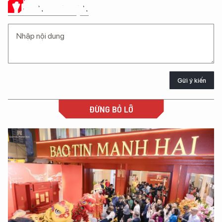
Ý KIẾN CỦA BẠN
Gửi ý kiến
ĐỪNG BỎ LỠ