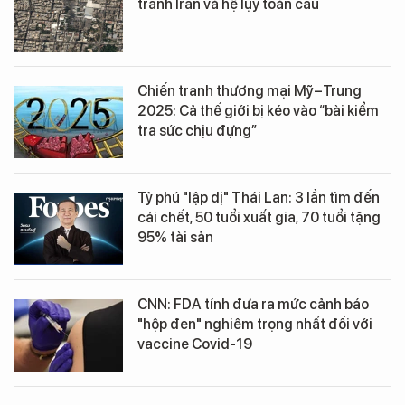
tranh Iran và hệ lụy toàn cầu
Chiến tranh thương mại Mỹ–Trung
2025: Cả thế giới bị kéo vào “bài kiểm
tra sức chịu đựng”
Tỷ phú "lập dị" Thái Lan: 3 lần tìm đến
cái chết, 50 tuổi xuất gia, 70 tuổi tặng
95% tài sản
CNN: FDA tính đưa ra mức cảnh báo
"hộp đen" nghiêm trọng nhất đối với
vaccine Covid-19